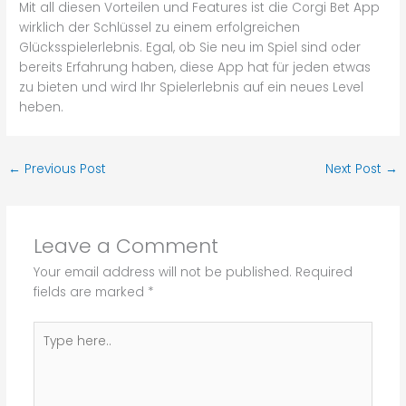
Mit all diesen Vorteilen und Features ist die Corgi Bet App
wirklich der Schlüssel zu einem erfolgreichen
Glücksspielerlebnis. Egal, ob Sie neu im Spiel sind oder
bereits Erfahrung haben, diese App hat für jeden etwas
zu bieten und wird Ihr Spielerlebnis auf ein neues Level
heben.
←
Previous Post
Next Post
→
Leave a Comment
Your email address will not be published.
Required
fields are marked
*
Type
here..