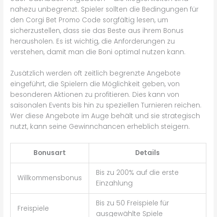
nahezu unbegrenzt. Spieler sollten die Bedingungen für
den Corgi Bet Promo Code sorgfältig lesen, um
sicherzustellen, dass sie das Beste aus ihrem Bonus
herausholen. Es ist wichtig, die Anforderungen zu
verstehen, damit man die Boni optimal nutzen kann.
Zusätzlich werden oft zeitlich begrenzte Angebote
eingeführt, die Spielern die Möglichkeit geben, von
besonderen Aktionen zu profitieren. Dies kann von
saisonalen Events bis hin zu speziellen Turnieren reichen.
Wer diese Angebote im Auge behält und sie strategisch
nutzt, kann seine Gewinnchancen erheblich steigern.
Bonusart
Details
Bis zu 200% auf die erste
Willkommensbonus
Einzahlung
Bis zu 50 Freispiele für
Freispiele
ausgewählte Spiele