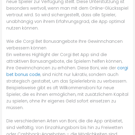
neue Spieler zur Verfügung stellt. Diese Unterstützung ist
besonders wertvoll, wenn man mit dem Online-Glücksspiel
vertraut wird. So wird sichergestellt, dass alle Spieler,
unabhängig von ihrem Erfahrungsgrad, die App optimal
nutzen können.
Wie die Corgi Bet Bonusangebote Ihre Gewinnchancen
verbessern können
Ein weiteres Highlight der Corgi Bet App sind die
attraktiven Bonusangebote, die Spielern helfen können,
ihre Gewinnchancen zu erhöhen. Diese Boni, wie der
corgi
bet bonus code
, sind nicht nur lukrativ, sondern auch
strategisch gestaltet, um das Spielerlebnis zu verbessern.
Beispielsweise gibt es oft Willkommensboni für neue
Spieler, die es ihnen ermöglichen, mit zusätzlichem Kapital
zu spielen, ohne ihr eigenes Geld sofort einsetzen zu
müssen.
Die verschiedenen Arten von Boni, die die App anbietet,
sind vielfältig. Von Einzahlungsboni bis hin zu Freiwetten
oder Cashback-Angeboten – die Möglichkeiten sind