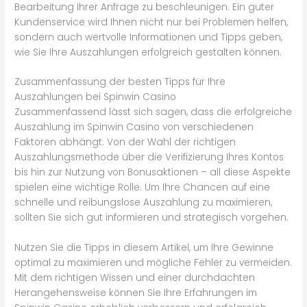
Bearbeitung Ihrer Anfrage zu beschleunigen. Ein guter
Kundenservice wird Ihnen nicht nur bei Problemen helfen,
sondern auch wertvolle Informationen und Tipps geben,
wie Sie Ihre Auszahlungen erfolgreich gestalten können.
Zusammenfassung der besten Tipps für Ihre
Auszahlungen bei Spinwin Casino
Zusammenfassend lässt sich sagen, dass die erfolgreiche
Auszahlung im Spinwin Casino von verschiedenen
Faktoren abhängt. Von der Wahl der richtigen
Auszahlungsmethode über die Verifizierung Ihres Kontos
bis hin zur Nutzung von Bonusaktionen – all diese Aspekte
spielen eine wichtige Rolle. Um Ihre Chancen auf eine
schnelle und reibungslose Auszahlung zu maximieren,
sollten Sie sich gut informieren und strategisch vorgehen.
Nutzen Sie die Tipps in diesem Artikel, um Ihre Gewinne
optimal zu maximieren und mögliche Fehler zu vermeiden.
Mit dem richtigen Wissen und einer durchdachten
Herangehensweise können Sie Ihre Erfahrungen im