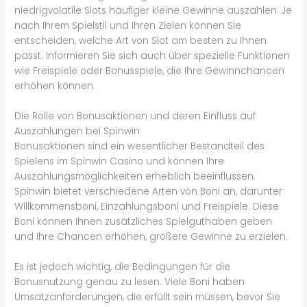
niedrigvolatile Slots häufiger kleine Gewinne auszahlen. Je
nach Ihrem Spielstil und Ihren Zielen können Sie
entscheiden, welche Art von Slot am besten zu Ihnen
passt. Informieren Sie sich auch über spezielle Funktionen
wie Freispiele oder Bonusspiele, die Ihre Gewinnchancen
erhöhen können.
Die Rolle von Bonusaktionen und deren Einfluss auf
Auszahlungen bei Spinwin
Bonusaktionen sind ein wesentlicher Bestandteil des
Spielens im Spinwin Casino und können Ihre
Auszahlungsmöglichkeiten erheblich beeinflussen.
Spinwin bietet verschiedene Arten von Boni an, darunter
Willkommensboni, Einzahlungsboni und Freispiele. Diese
Boni können Ihnen zusätzliches Spielguthaben geben
und Ihre Chancen erhöhen, größere Gewinne zu erzielen.
Es ist jedoch wichtig, die Bedingungen für die
Bonusnutzung genau zu lesen. Viele Boni haben
Umsatzanforderungen, die erfüllt sein müssen, bevor Sie