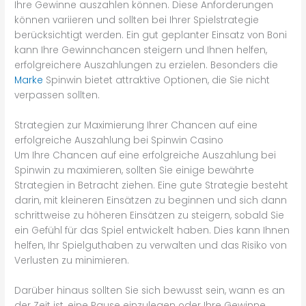
Ihre Gewinne auszahlen können. Diese Anforderungen
können variieren und sollten bei Ihrer Spielstrategie
berücksichtigt werden. Ein gut geplanter Einsatz von Boni
kann Ihre Gewinnchancen steigern und Ihnen helfen,
erfolgreichere Auszahlungen zu erzielen. Besonders die
Marke
Spinwin bietet attraktive Optionen, die Sie nicht
verpassen sollten.
Strategien zur Maximierung Ihrer Chancen auf eine
erfolgreiche Auszahlung bei Spinwin Casino
Um Ihre Chancen auf eine erfolgreiche Auszahlung bei
Spinwin zu maximieren, sollten Sie einige bewährte
Strategien in Betracht ziehen. Eine gute Strategie besteht
darin, mit kleineren Einsätzen zu beginnen und sich dann
schrittweise zu höheren Einsätzen zu steigern, sobald Sie
ein Gefühl für das Spiel entwickelt haben. Dies kann Ihnen
helfen, Ihr Spielguthaben zu verwalten und das Risiko von
Verlusten zu minimieren.
Darüber hinaus sollten Sie sich bewusst sein, wann es an
der Zeit ist, eine Pause einzulegen oder Ihre Gewinne