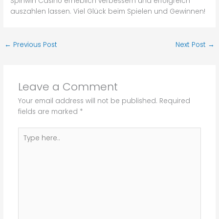
Spinwin Casino erheblich verbessern und erfolgreich
auszahlen lassen. Viel Glück beim Spielen und Gewinnen!
←
Previous Post
Next Post
→
Leave a Comment
Your email address will not be published.
Required
fields are marked
*
Type
here..