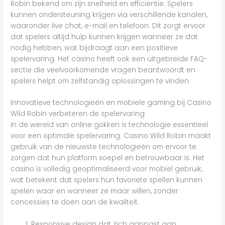
Robin bekend om zijn snelheid en efficiëntie. Spelers
kunnen ondersteuning krijgen via verschillende kanalen,
waaronder live chat, e-mail en telefoon. Dit zorgt ervoor
dat spelers altijd hulp kunnen krijgen wanneer ze dat
nodig hebben, wat bijdraagt aan een positieve
spelervaring. Het casino heeft ook een uitgebreide FAQ-
sectie die veelvoorkomende vragen beantwoordt en
spelers helpt om zelfstandig oplossingen te vinden.
Innovatieve technologieën en mobiele gaming bij Casino
Wild Robin verbeteren de spelervaring
In de wereld van online gokken is technologie essentieel
voor een optimale spelervaring. Casino Wild Robin maakt
gebruik van de nieuwste technologieën om ervoor te
zorgen dat hun platform soepel en betrouwbaar is. Het
casino is volledig geoptimaliseerd voor mobiel gebruik,
wat betekent dat spelers hun favoriete spellen kunnen
spelen waar en wanneer ze maar willen, zonder
concessies te doen aan de kwaliteit.
Responsive design dat zich aanpast aan