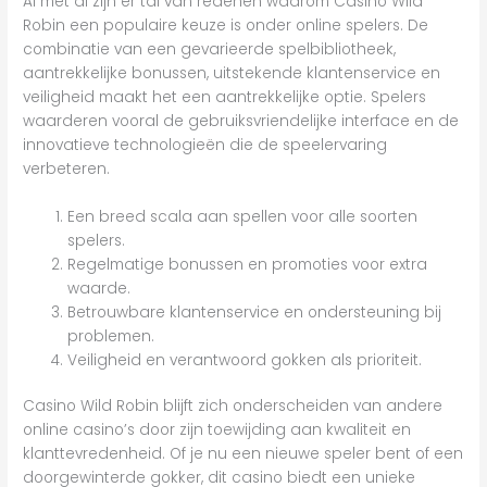
Al met al zijn er tal van redenen waarom Casino Wild
Robin een populaire keuze is onder online spelers. De
combinatie van een gevarieerde spelbibliotheek,
aantrekkelijke bonussen, uitstekende klantenservice en
veiligheid maakt het een aantrekkelijke optie. Spelers
waarderen vooral de gebruiksvriendelijke interface en de
innovatieve technologieën die de speelervaring
verbeteren.
Een breed scala aan spellen voor alle soorten
spelers.
Regelmatige bonussen en promoties voor extra
waarde.
Betrouwbare klantenservice en ondersteuning bij
problemen.
Veiligheid en verantwoord gokken als prioriteit.
Casino Wild Robin blijft zich onderscheiden van andere
online casino’s door zijn toewijding aan kwaliteit en
klanttevredenheid. Of je nu een nieuwe speler bent of een
doorgewinterde gokker, dit casino biedt een unieke