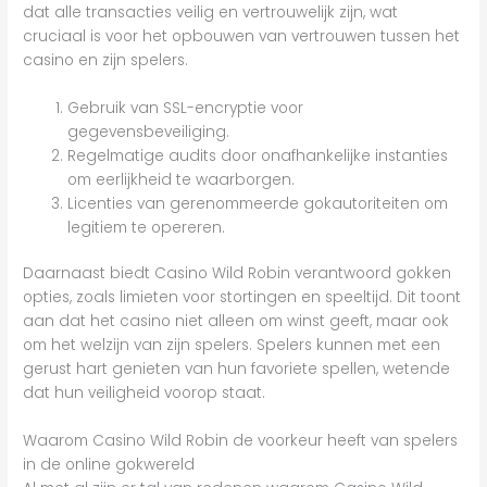
dat alle transacties veilig en vertrouwelijk zijn, wat
cruciaal is voor het opbouwen van vertrouwen tussen het
casino en zijn spelers.
Gebruik van SSL-encryptie voor
gegevensbeveiliging.
Regelmatige audits door onafhankelijke instanties
om eerlijkheid te waarborgen.
Licenties van gerenommeerde gokautoriteiten om
legitiem te opereren.
Daarnaast biedt Casino Wild Robin verantwoord gokken
opties, zoals limieten voor stortingen en speeltijd. Dit toont
aan dat het casino niet alleen om winst geeft, maar ook
om het welzijn van zijn spelers. Spelers kunnen met een
gerust hart genieten van hun favoriete spellen, wetende
dat hun veiligheid voorop staat.
Waarom Casino Wild Robin de voorkeur heeft van spelers
in de online gokwereld