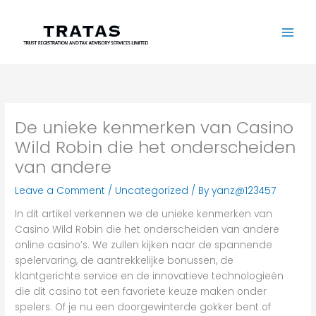
Skip
to
content
De unieke kenmerken van Casino
Wild Robin die het onderscheiden
van andere
Leave a Comment
/
Uncategorized
/ By
yanz@123457
In dit artikel verkennen we de unieke kenmerken van
Casino Wild Robin die het onderscheiden van andere
online casino’s. We zullen kijken naar de spannende
spelervaring, de aantrekkelijke bonussen, de
klantgerichte service en de innovatieve technologieën
die dit casino tot een favoriete keuze maken onder
spelers. Of je nu een doorgewinterde gokker bent of