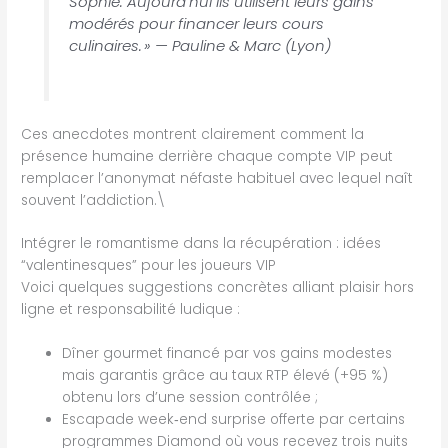
Sophie.
Aujourd’hui ils utilisent leurs gains
modérés pour financer leurs cours
culinaires. »
— Pauline & Marc (Lyon)
Ces anecdotes montrent clairement comment la
présence humaine derrière chaque compte VIP peut
remplacer l’anonymat néfaste habituel avec lequel naît
souvent l’addiction.\
Intégrer le romantisme dans la récupération : idées
“valentinesques” pour les joueurs VIP
Voici quelques suggestions concrètes alliant plaisir hors
ligne et responsabilité ludique :
Dîner gourmet financé par vos gains modestes
mais garantis grâce au taux RTP élevé (+95 %)
obtenu lors d’une session contrôlée ;
Escapade week‑end surprise offerte par certains
programmes Diamond où vous recevez trois nuits