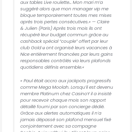
aux tables Live roulette… Mon mari m’a
suggéré alors que mon manager vip me
bloque temporairement toutes mes mises
après trois pertes consécutives.»
— Claire
& Julien (Paris) Après trois mois ils ont
récupéré leur budget commun grâce au
cashback spécial “couple” offert par leur
club Gold и ont organisé leurs vacances à
Nice entièrement financées par leurs gains
responsables contrôlés via leurs plafonds
quotidiens définis ensemble.«
« Paul était accro aux jackpots progressifs
comme
Mega Moolah
. Lorsqu’il est devenu
membre Platinum chez CasinoY il a insisté
pour recevoir chaque mois son rapport
détaillé fourni par son concierge dédié.
Grâce aux alertes automatiques il n’a
jamais dépassé son plafond mensuel fixé
conjointement avec sa compagne