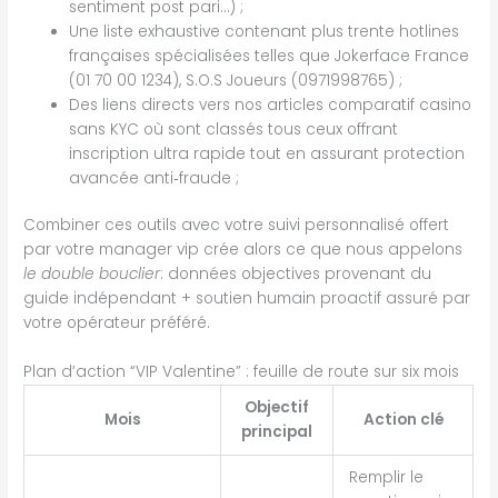
sentiment post pari…) ;
Une liste exhaustive contenant plus trente hotlines
françaises spécialisées telles que Jokerface France
(01 70 00 12​34), S.O.S Joueurs (09​71‌99‌87‌65) ;
Des liens directs vers nos articles comparatif casino
sans KYC où sont classés tous ceux offrant
inscription ultra rapide tout en assurant protection
avancée anti‑fraude ;
Combiner ces outils avec votre suivi personnalisé offert
par votre manager vip crée alors ce que nous appelons
le double bouclier
: données objectives provenant du
guide indépendant + soutien humain proactif assuré par
votre opérateur préféré.
Plan d’action “VIP Valentine” : feuille de route sur six mois
Objectif
Mois
Action clé
principal
Remplir le