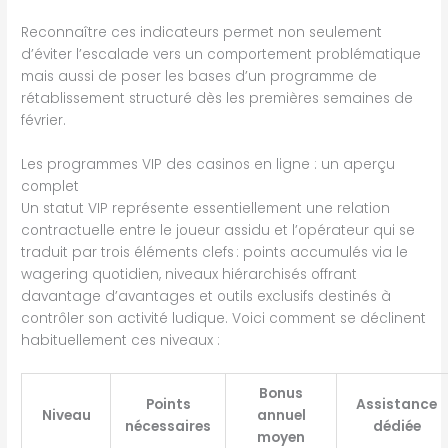
Reconnaître ces indicateurs permet non seulement
d’éviter l’escalade vers un comportement problématique
mais aussi de poser les bases d’un programme de
rétablissement structuré dès les premières semaines de
février.
Les programmes VIP des casinos en ligne : un aperçu
complet
Un statut VIP représente essentiellement une relation
contractuelle entre le joueur assidu et l’opérateur qui se
traduit par trois éléments clefs : points accumulés via le
wagering quotidien, niveaux hiérarchisés offrant
davantage d’avantages et outils exclusifs destinés à
contrôler son activité ludique. Voici comment se déclinent
habituellement ces niveaux :
Bonus
Points
Assistance
Niveau
annuel
nécessaires
dédiée
moyen