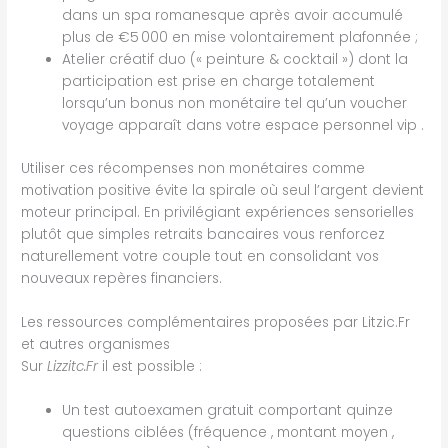
dans un spa romanesque après avoir accumulé
plus de €5 000 en mise volontairement plafonnée ;
Atelier créatif duo (« peinture & cocktail ») dont la
participation est prise en charge totalement
lorsqu’un bonus non monétaire tel qu’un voucher
voyage apparaît dans votre espace personnel vip .
Utiliser ces récompenses non monétaires comme
motivation positive évite la spirale où seul l’argent devient
moteur principal.​ En privilégiant expériences sensorielles
plutôt que simples retraits bancaires vous renforcez
naturellement votre couple tout en consolidant vos
nouveaux repères financiers.
Les ressources complémentaires proposées par Litzic.Fr
et autres organismes
Sur
Lizzitc.Fr
il est possible​ :
Un test auto­examen gratuit comportant quinze
questions ciblées (fréquence , montant moyen ,