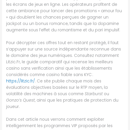
les écrans de jeux en ligne. Les opérateurs profitent de
cette ambiance pour lancer des promotions « amour fou
» qui doublent les chances perçues de gagner un
jackpot ou un bonus romance, tandis que la dopamine
augmente sous l’effet du romantisme et du pari impulsif.
Pour décrypter ces offres tout en restant protégé, il faut
s’appuyer sur une source indépendante reconnue dans
le domaine des jeux numériques. Consultez notamment
Litzic.Fr, le guide comparatif qui recense les meilleurs
casino sans verification ainsi que les établissements
considérés comme casino fiable sans KYC :
https://litzic.fr/
. Ce site publie chaque mois des
évaluations objectives basées sur le RTP moyen, la
volatilité des machines à sous comme
Starburst
ou
Gonzo’s Quest
, ainsi que les pratiques de protection du
joueur.
Dans cet article nous verrons comment exploiter
intelligemment les programmes VIP proposés par les