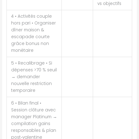
vs objectifs
4 • Activités couple
hors pari • Organiser
dîner maison &
escapade courte
grâce bonus non
monétaire
5 • Recalibrage • Si
dépenses >70 % seuil
→ demander
nouvelle restriction
temporaire
6 • Bilan final •
Session clôture avec
manager Platinum →
compilation gains
responsables & plan
post‑valentine