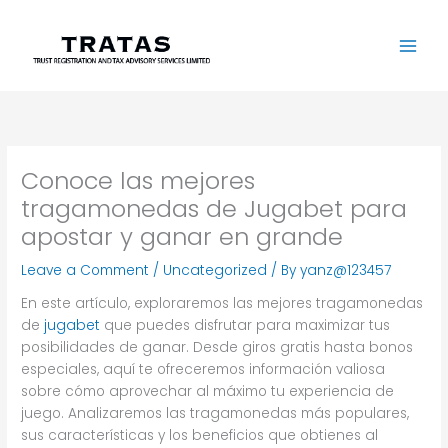
Skip
to
content
Conoce las mejores
tragamonedas de Jugabet para
apostar y ganar en grande
Leave a Comment
/
Uncategorized
/ By
yanz@123457
En este artículo, exploraremos las mejores tragamonedas
de
jugabet
que puedes disfrutar para maximizar tus
posibilidades de ganar. Desde giros gratis hasta bonos
especiales, aquí te ofreceremos información valiosa
sobre cómo aprovechar al máximo tu experiencia de
juego. Analizaremos las tragamonedas más populares,
sus características y los beneficios que obtienes al