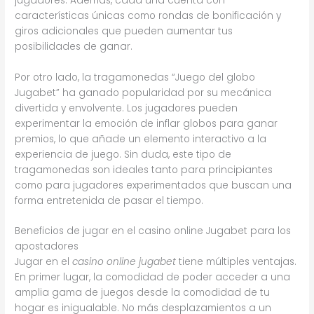
jugadores. Además, cada una cuenta con
características únicas como rondas de bonificación y
giros adicionales que pueden aumentar tus
posibilidades de ganar.
Por otro lado, la tragamonedas “Juego del globo
Jugabet” ha ganado popularidad por su mecánica
divertida y envolvente. Los jugadores pueden
experimentar la emoción de inflar globos para ganar
premios, lo que añade un elemento interactivo a la
experiencia de juego. Sin duda, este tipo de
tragamonedas son ideales tanto para principiantes
como para jugadores experimentados que buscan una
forma entretenida de pasar el tiempo.
Beneficios de jugar en el casino online Jugabet para los
apostadores
Jugar en el
casino online jugabet
tiene múltiples ventajas.
En primer lugar, la comodidad de poder acceder a una
amplia gama de juegos desde la comodidad de tu
hogar es inigualable. No más desplazamientos a un