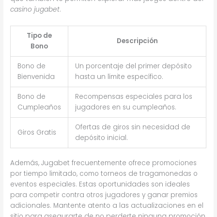
casino jugabet
.
Tipo de
Descripción
Bono
Bono de
Un porcentaje del primer depósito
Bienvenida
hasta un límite específico.
Bono de
Recompensas especiales para los
Cumpleaños
jugadores en su cumpleaños.
Ofertas de giros sin necesidad de
Giros Gratis
depósito inicial.
Además, Jugabet frecuentemente ofrece promociones
por tiempo limitado, como torneos de tragamonedas o
eventos especiales. Estas oportunidades son ideales
para competir contra otros jugadores y ganar premios
adicionales. Mantente atento a las actualizaciones en el
sitio para asegurarte de no perderte ninguna promoción