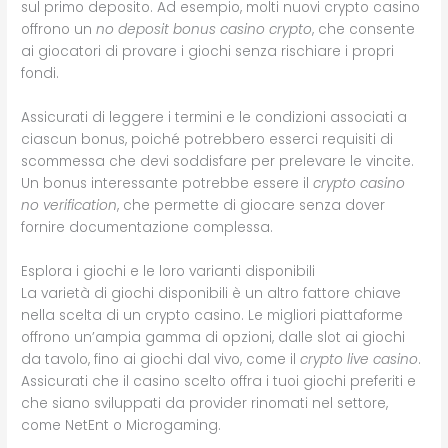
sul primo deposito. Ad esempio, molti nuovi crypto casino
offrono un
no deposit bonus casino crypto
, che consente
ai giocatori di provare i giochi senza rischiare i propri
fondi.
Assicurati di leggere i termini e le condizioni associati a
ciascun bonus, poiché potrebbero esserci requisiti di
scommessa che devi soddisfare per prelevare le vincite.
Un bonus interessante potrebbe essere il
crypto casino
no verification
, che permette di giocare senza dover
fornire documentazione complessa.
Esplora i giochi e le loro varianti disponibili
La varietà di giochi disponibili è un altro fattore chiave
nella scelta di un crypto casino. Le migliori piattaforme
offrono un’ampia gamma di opzioni, dalle slot ai giochi
da tavolo, fino ai giochi dal vivo, come il
crypto live casino
.
Assicurati che il casino scelto offra i tuoi giochi preferiti e
che siano sviluppati da provider rinomati nel settore,
come NetEnt o Microgaming.