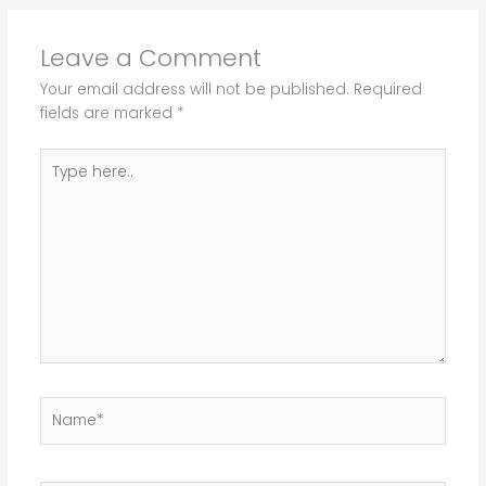
Leave a Comment
Your email address will not be published.
Required
fields are marked
*
Type
here..
Name*