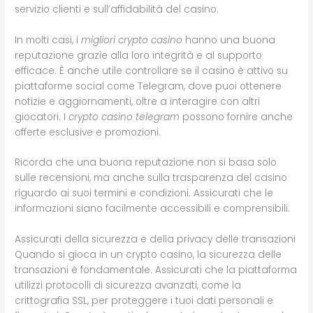
servizio clienti e sull’affidabilità del casino.
In molti casi, i
migliori crypto casino
hanno una buona
reputazione grazie alla loro integrità e al supporto
efficace. È anche utile controllare se il casino è attivo su
piattaforme social come Telegram, dove puoi ottenere
notizie e aggiornamenti, oltre a interagire con altri
giocatori. I
crypto casino telegram
possono fornire anche
offerte esclusive e promozioni.
Ricorda che una buona reputazione non si basa solo
sulle recensioni, ma anche sulla trasparenza del casino
riguardo ai suoi termini e condizioni. Assicurati che le
informazioni siano facilmente accessibili e comprensibili.
Assicurati della sicurezza e della privacy delle transazioni
Quando si gioca in un crypto casino, la sicurezza delle
transazioni è fondamentale. Assicurati che la piattaforma
utilizzi protocolli di sicurezza avanzati, come la
crittografia SSL, per proteggere i tuoi dati personali e