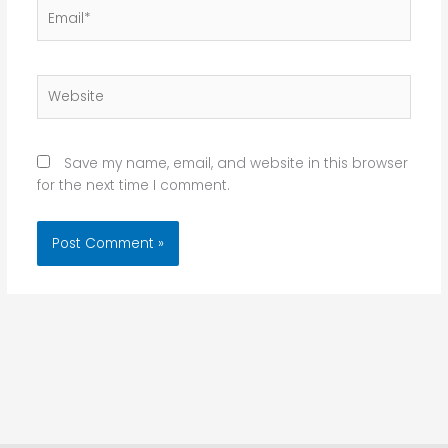
Email*
Website
Save my name, email, and website in this browser
for the next time I comment.