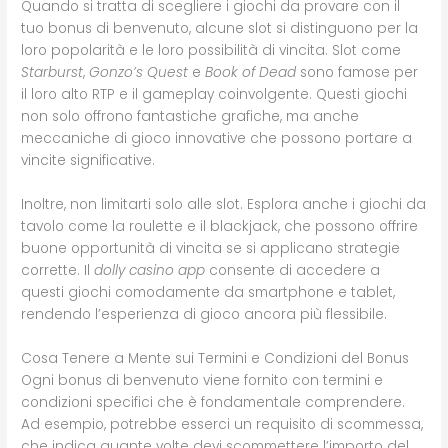
Quando si tratta di scegliere i giochi da provare con il
tuo bonus di benvenuto, alcune slot si distinguono per la
loro popolarità e le loro possibilità di vincita. Slot come
Starburst
,
Gonzo’s Quest
e
Book of Dead
sono famose per
il loro alto RTP e il gameplay coinvolgente. Questi giochi
non solo offrono fantastiche grafiche, ma anche
meccaniche di gioco innovative che possono portare a
vincite significative.
Inoltre, non limitarti solo alle slot. Esplora anche i giochi da
tavolo come la roulette e il blackjack, che possono offrire
buone opportunità di vincita se si applicano strategie
corrette. Il
dolly casino app
consente di accedere a
questi giochi comodamente da smartphone e tablet,
rendendo l’esperienza di gioco ancora più flessibile.
Cosa Tenere a Mente sui Termini e Condizioni del Bonus
Ogni bonus di benvenuto viene fornito con termini e
condizioni specifici che è fondamentale comprendere.
Ad esempio, potrebbe esserci un requisito di scommessa,
che indica quante volte devi scommettere l’importo del