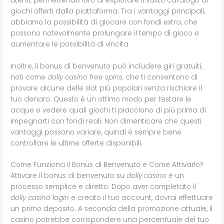
utenti, permettendo loro di esplorare il vasto catalogo di
giochi offerti dalla piattaforma. Tra i vantaggi principali,
abbiamo la possibilità di giocare con fondi extra, che
possono notevolmente prolungare il tempo di gioco e
aumentare le possibilità di vincita.
Inoltre, il bonus di benvenuto può includere giri gratuiti,
noti come
dolly casino free spins
, che ti consentono di
provare alcune delle slot più popolari senza rischiare il
tuo denaro. Questo è un ottimo modo per testare le
acque e vedere quali giochi ti piacciono di più prima di
impegnarti con fondi reali. Non dimenticare che questi
vantaggi possono variare, quindi è sempre bene
controllare le ultime offerte disponibili.
Come Funziona il Bonus di Benvenuto e Come Attivarlo?
Attivare il bonus di benvenuto su
dolly casino
è un
processo semplice e diretto. Dopo aver completato il
dolly casino login
e creato il tuo account, dovrai effettuare
un primo deposito. A seconda della promozione attuale, il
casino potrebbe corrispondere una percentuale del tuo