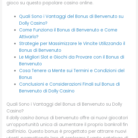
gioco su questo popolare casino online.
Quali Sono i Vantaggi del Bonus di Benvenuto su
Dolly Casino?
Come Funziona il Bonus di Benvenuto e Come
Attivarlo?
Strategie per Massimizzare le Vincite Utilizzando il
Bonus di Benvenuto
Le Migliori Slot e Giochi da Provare con il Bonus di
Benvenuto
Cosa Tenere a Mente sui Termini e Condizioni del
Bonus
Conclusioni e Considerazioni Finali sul Bonus di
Benvenuto di Dolly Casino
Quali Sono i Vantaggi del Bonus di Benvenuto su Dolly
Casino?
Il
dolly casino bonus
di benvenuto offre ai nuovi giocatori
un’opportunità unica di aumentare il proprio bankroll fin
dall’inizio. Questo bonus è progettato per attrarre nuovi