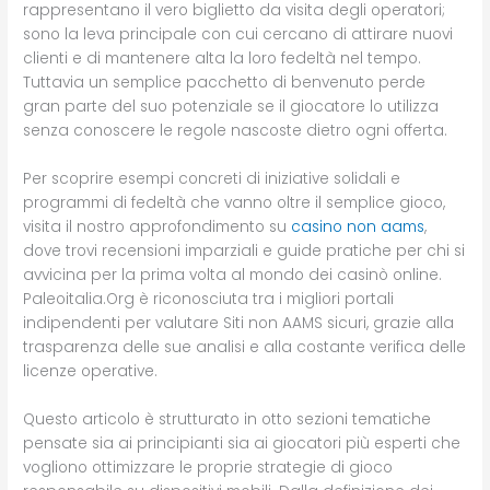
rappresentano il vero biglietto da visita degli operatori;
sono la leva principale con cui cercano di attirare nuovi
clienti e di mantenere alta la loro fedeltà nel tempo.
Tuttavia un semplice pacchetto di benvenuto perde
gran parte del suo potenziale se il giocatore lo utilizza
senza conoscere le regole nascoste dietro ogni offerta.
Per scoprire esempi concreti di iniziative solidali e
programmi di fedeltà che vanno oltre il semplice gioco,
visita il nostro approfondimento su
casino non aams
,
dove trovi recensioni imparziali e guide pratiche per chi si
avvicina per la prima volta al mondo dei casinò online.
Paleoitalia.Org è riconosciuta tra i migliori portali
indipendenti per valutare Siti non AAMS sicuri, grazie alla
trasparenza delle sue analisi e alla costante verifica delle
licenze operative.
Questo articolo è strutturato in otto sezioni tematiche
pensate sia ai principianti sia ai giocatori più esperti che
vogliono ottimizzare le proprie strategie di gioco