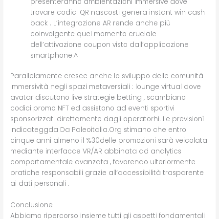
presenteranno ambientazioni immersive dove
trovare codici QR nascosti genera instant win cash
back . L’integrazione AR rende anche più
coinvolgente quel momento cruciale
dell’attivazione coupon visto dall’applicazione
smartphone.^
Parallelamente cresce anche lo sviluppo delle comunità
immersività negli spazi metaversiali : lounge virtual dove
avatar discutono live strategie betting , scambiano
codici promo NFT ed assistono ad eventi sportivi
sponsorizzati direttamente dagli operator​hi.​ Le previsionì
indicateggda Da Paleoitalia.Org stimano che entro
cinque anni almeno il %30delle promozioni sarà veicolata
mediante interfacce VR/AR abbinata ad analytics
comportamentale avanzata , favorendo ulteriormente
pratiche responsabili grazie all’accessibilità trasparente
ai dati personali .
Conclusione
Abbiamo ripercorso insieme tutti gli aspetti fondamentali