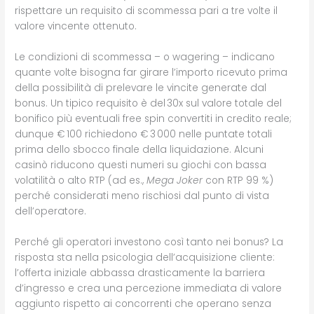
rispettare un requisito di scommessa pari a tre volte il
valore vincente ottenuto.
Le condizioni di scommessa – o wagering – indicano
quante volte bisogna far girare l’importo ricevuto prima
della possibilità di prelevare le vincite generate dal
bonus. Un tipico requisito è del 30x sul valore totale del
bonifico più eventuali free spin convertiti in credito reale;
dunque € 100 richiedono € 3 000 nelle puntate totali
prima dello sbocco finale della liquidazione. Alcuni
casinò riducono questi numeri su giochi con bassa
volatilità o alto RTP (ad es.,
Mega Joker
con RTP 99 %)
perché considerati meno rischiosi dal punto di vista
dell’operatore.
Perché gli operatori investono così tanto nei bonus? La
risposta sta nella psicologia dell’acquisizione cliente:
l’offerta iniziale abbassa drasticamente la barriera
d’ingresso e crea una percezione immediata di valore
aggiunto rispetto ai concorrenti che operano senza