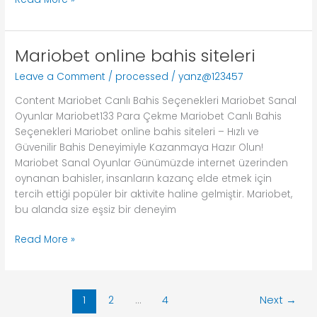
Mariobet online bahis siteleri
Mariobet
online
Leave a Comment
/
processed
/
yanz@123457
bahis
siteleri
Content Mariobet Canlı Bahis Seçenekleri Mariobet Sanal
Oyunlar Mariobet133 Para Çekme Mariobet Canlı Bahis
Seçenekleri Mariobet online bahis siteleri – Hızlı ve
Güvenilir Bahis Deneyimiyle Kazanmaya Hazır Olun!
Mariobet Sanal Oyunlar Günümüzde internet üzerinden
oynanan bahisler, insanların kazanç elde etmek için
tercih ettiği popüler bir aktivite haline gelmiştir. Mariobet,
bu alanda size eşsiz bir deneyim
Read More »
1
2
…
4
Next
→