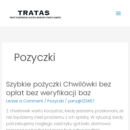
Skip
to
content
Pozyczki
Szybkie pożyczki Chwilówki bez
Szybkie
pożyczki
opłat bez weryfikacji baz
Chwilówki
Leave a Comment
/
Pozyczki
/
yanz@123457
bez
opłat
Z chwilówek warto korzystać, kiedy jesteśmy przekonani, że
bez
nie będziemy mieli problemu z ich spłatą. W sytuacji, kiedy
weryfikacji
potrzebujemy nagłego zastrzyku gotówki, darmowa
baz