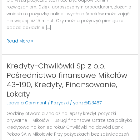
pierwsza pożyczka też może być odpowiednim
rozwiązaniem. Dzięki uproszczonym procedurom, złożenie
wniosku o pożyczkę online i wypłata środków może zająć
nie więcej niż 15 minut. Czy można pożyczyć pieniądze i
oddać dokładnie […]
Read More »
Kredyty-Chwilówki Sp z o.o.
Kredyty-
Chwilówki
Pośrednictwo finansowe Mikołów
Sp
43-190, Kredyty, Finansowanie,
z
o.o.
Lokaty
Pośrednictwo
Leave a Comment
/
Pozyczki
/
yanz@123457
finansowe
Mikołów
Godziny otwarcia Znajdź najlepszy kredyt pożyczki
43-
prywatne – Mikołów – Usługi finansowe Ostrzejsza polityka
190,
kredytowa na koniec roku? Chwilówki na dowód Bank
Kredyty,
Pekao SA w Mikołowie Przy pożyczkach bez zaświadczeń
Finansowanie,