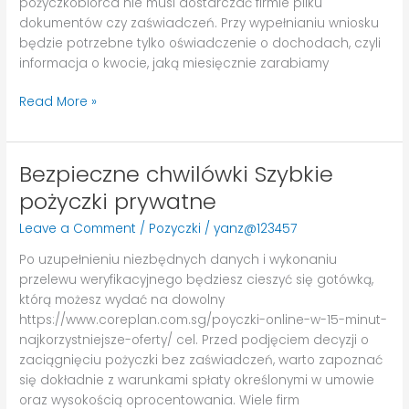
pożyczkobiorca nie musi dostarczać firmie pliku
Lokaty
dokumentów czy zaświadczeń. Przy wypełnianiu wniosku
będzie potrzebne tylko oświadczenie o dochodach, czyli
informacja o kwocie, jaką miesięcznie zarabiamy
Read More »
Bezpieczne chwilówki Szybkie
Bezpieczne
chwilówki
pożyczki prywatne
Szybkie
Leave a Comment
/
Pozyczki
/
yanz@123457
pożyczki
prywatne
Po uzupełnieniu niezbędnych danych i wykonaniu
przelewu weryfikacyjnego będziesz cieszyć się gotówką,
którą możesz wydać na dowolny
https://www.coreplan.com.sg/poyczki-online-w-15-minut-
najkorzystniejsze-oferty/ cel. Przed podjęciem decyzji o
zaciągnięciu pożyczki bez zaświadczeń, warto zapoznać
się dokładnie z warunkami spłaty określonymi w umowie
oraz wysokością oprocentowania. Wiele firm