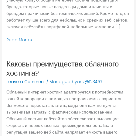
учебную кривую, общий интернет хостинг подходит для
бренда, которые новые владельцы дома и клиенты с
брендом практически без технических знаний. Кроме того, он
работает лучше всего для небольших и средних веб-сайтов,
включая веб-сайты портфелей, небольшие компании […]
Read More »
Каковы преимущества облачного
Каковы
преимущества
хостинга?
облачного
Leave a Comment
/
Managed
/
yanz@123457
хостинга?
Облачный интернет хостинг адаптируется к потребностям
вашей корпорации с помощью настраиваемых вариантов.
Вы можете перестать платить, когда они вам не нужны,
выравнивая затраты с фактическим использованием.
Облачный хостинг веб-сайтов обеспечивает пылающие
скорость и первоклассные производительность. Если
репутация вашего веб сайта напрягает емкость вашего