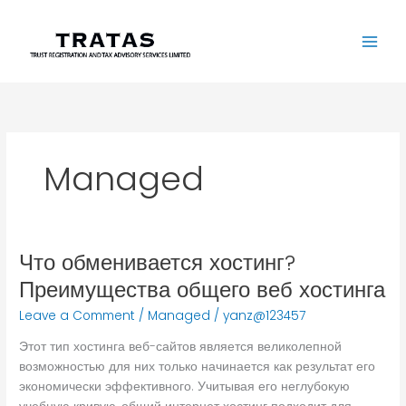
Skip
to
content
Managed
Что обменивается хостинг?
Что
обменивается
Преимущества общего веб хостинга
хостинг?
Leave a Comment
/
Managed
/
yanz@123457
Преимущества
общего
Этот тип хостинга веб-сайтов является великолепной
веб
возможностью для них только начинается как результат его
хостинга
экономически эффективного. Учитывая его неглубокую