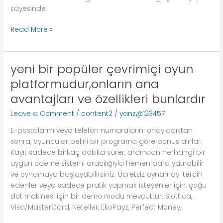
sayesinde
Read More »
yeni bir popüler çevrimiçi oyun
yeni
bir
platformudur,onların ana
popüler
avantajları ve özellikleri bunlardır
çevrimiçi
oyun
Leave a Comment
/
content2
/
yanz@123457
platformudur,onların
E-postalarını veya telefon numaralarını onayladıktan
ana
sonra, oyuncular belirli bir programa göre bonus alırlar.
avantajları
Kayıt sadece birkaç dakika sürer, ardından herhangi bir
ve
uygun ödeme sistemi aracılığıyla hemen para yatırabilir
özellikleri
ve oynamaya başlayabilirsiniz. Ücretsiz oynamayı tercih
bunlardır
edenler veya sadece pratik yapmak isteyenler için, çoğu
slot makinesi için bir demo modu mevcuttur. Slottica,
Visa/MasterCard, Neteller, EkoPayz, Perfect Money,