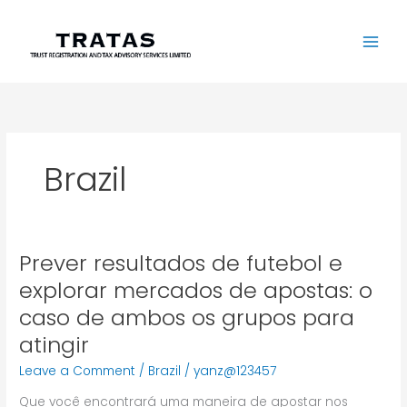
Skip
to
content
Brazil
Prever resultados de futebol e
Prever
resultados
explorar mercados de apostas: o
de
caso de ambos os grupos para
futebol
e
atingir
explorar
Leave a Comment
/
Brazil
/
yanz@123457
mercados
de
Que você encontrará uma maneira de apostar nos