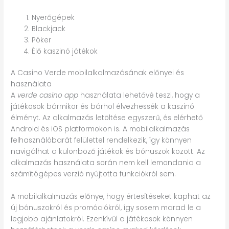
Nyerőgépek
Blackjack
Póker
Élő kaszinó játékok
A Casino Verde mobilalkalmazásának előnyei és
használata
A
verde casino app
használata lehetővé teszi, hogy a
játékosok bármikor és bárhol élvezhessék a kaszinó
élményt. Az alkalmazás letöltése egyszerű, és elérhető
Android és iOS platformokon is. A mobilalkalmazás
felhasználóbarát felülettel rendelkezik, így könnyen
navigálhat a különböző játékok és bónuszok között. Az
alkalmazás használata során nem kell lemondania a
számítógépes verzió nyújtotta funkciókról sem.
A mobilalkalmazás előnye, hogy értesítéseket kaphat az
új bónuszokról és promóciókról, így sosem marad le a
legjobb ajánlatokról. Ezenkívül a játékosok könnyen