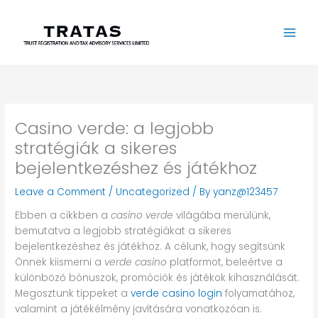
Skip
to
content
Casino verde: a legjobb
stratégiák a sikeres
bejelentkezéshez és játékhoz
Leave a Comment
/
Uncategorized
/ By
yanz@123457
Ebben a cikkben a
casino verde
világába merülünk,
bemutatva a legjobb stratégiákat a sikeres
bejelentkezéshez és játékhoz. A célunk, hogy segítsünk
Önnek kiismerni a
verde casino
platformot, beleértve a
különböző bónuszok, promóciók és játékok kihasználását.
Megosztunk tippeket a
verde casino login
folyamatához,
valamint a játékélmény javítására vonatkozóan is.