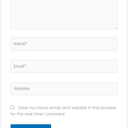
Name*
Email*
Website
Save my name, email, and website in this browser
for the next time I comment.