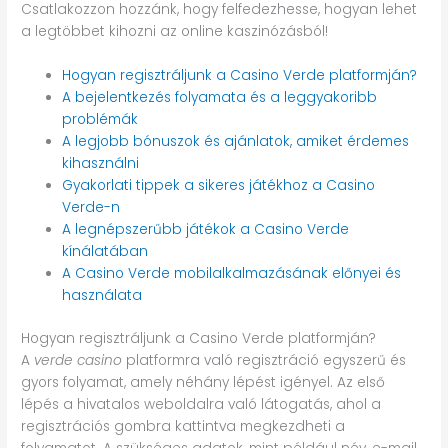
Csatlakozzon hozzánk, hogy felfedezhesse, hogyan lehet
a legtöbbet kihozni az online kaszinózásból!
Hogyan regisztráljunk a Casino Verde platformján?
A bejelentkezés folyamata és a leggyakoribb
problémák
A legjobb bónuszok és ajánlatok, amiket érdemes
kihasználni
Gyakorlati tippek a sikeres játékhoz a Casino
Verde-n
A legnépszerűbb játékok a Casino Verde
kínálatában
A Casino Verde mobilalkalmazásának előnyei és
használata
Hogyan regisztráljunk a Casino Verde platformján?
A
verde casino
platformra való regisztráció egyszerű és
gyors folyamat, amely néhány lépést igényel. Az első
lépés a hivatalos weboldalra való látogatás, ahol a
regisztrációs gombra kattintva megkezdheti a