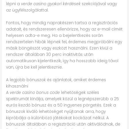
lépni a
verde casino gyakori kérdések
szekciójával vagy
az ügyfélszolgálattal.
Fontos, hogy mindig naprakészen tartsa a regisztrációs
adatait, és rendszeresen ellenőrizze, hogy az e-mail címét
helyesen adta-e meg. Ha a bejelentkezés során
rendszertelen hibák lépnek fel, érdemes megpróbálni egy
másik böngészőt vagy eszközt használni. Ezen kívül a
rendszer általában 30 perc inaktivitás után
automatikusan kijelentkezik, így ha hosszabb ideig távol
van, újra be kell jelentkeznie.
A legjobb bónuszok és ajánlatok, amiket érdemes
kihasználni
A
verde casino bonus code
lehetőségek széles
spektrumát kínálja, amelyek közül a legnépszerűbb a 25
eurós kezdő bónusz és a 50 ingyenes pörgetés. Ezek a
bónuszok kiváló lehetőséget nyújtanak arra, hogy
kipróbálja a különböző játékokat kockázat nélkül. A
bónuszok általában a regisztráció után aktiválódnak, de