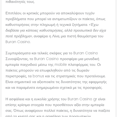
πιθανότητές τους.
Επιπλέον, οι κριτικές μπορούν να αποκαλύψουν τυχόν
προβλήματα που μπορεί να αντιμετωπίζουν οι παίκτες, όπως
καθυστερήσεις στην πληρωμή ή τεχνικά ζητήματα.
«Έχω
διαβάσει για κάποιες καθυστερήσεις, αλλά προσωπικά δεν είχα
ποτέ πρόβλημα»,
αναφέρει η Λίνα, μια πιστή θαυμάστρια του
Buran Casino.
Συμπεράσματα και τελικές σκέψεις για το Buran Casino
Συνοψίζοντας, το Buran Casino προσφέρει μια μοναδική
εμπειρία παιχνιδιού μέσω της mobile πλατφόρμας του. Οι
παίκτες μπορούν να επωφεληθούν από τις δωρεάν
περιστροφές, τα bonus και τις στρατηγικές που προτείνουμε.
Είναι σημαντικό να αξιοποιείτε τις δυνατότητες της εφαρμογής
και να παραμένετε ενημερωμένοι σχετικά με τις προσφορές.
Η ασφάλεια και η ευκολία χρήσης του Buran Casino gr είναι
επίσης κρίσιμα στοιχεία που προσθέτουν αξία στην εμπειρία
σας. Όπως αναφέρουν πολλοί παίκτες, η δυνατότητα να παίζετε
από το κινητό σας και η ασφάλεια των προσωπικών