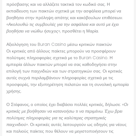
πρόσβασης και να αλλάζετε τακτικά τον κωδικό σας. Η
εκπαίδευση των παικτών σχετικά με την ασφάλεια μπορεί να
βοηθήσει στην πρόληψη απάτης και κακόβουλων επιθέσεων.
«Ακολουθώ τις συμβουλές για την ασφάλεια και αυτό με έχει
βοηθήσει να νιώθω ήσυχος»,
προσθέτει η Μαρία.
Αξιολόγηση του Buran Casino μέσω κριτικών παικτών
Οι κριτικές από άλλους παίκτες μπορούν να προσφέρουν
πολύτιμες πληροφορίες σχετικά με το Buran Casino. Η
εμπειρία άλλων παικτών μπορεί να σας καθοδηγήσει στην
επιλογή των παιχνιδιών και των στρατηγικών σας. Οι κριτικές
αυτές συχνά περιλαμβάνουν πληροφορίες σχετικά με τις
προσφορές, την εξυπηρέτηση πελατών και τη συνολική εμπειρία
χρήσης.
Ο Στέφανος, ο οποίος έχει διαβάσει πολλές κριτικές, δήλωσε:
«Οι
κριτικές με βοήθησαν να κατανοήσω τι να περιμένω. Έχω βρει
πολύτιμες πληροφορίες για τις καλύτερες στρατηγικές
παιχνιδιού»
. Οι κριτικές αυτές λειτουργούν ως οδηγός για νέους
και παλιούς παίκτες που θέλουν να μεγιστοποιήσουν τις