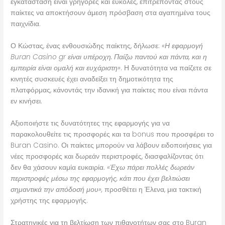
εγκατάσταση είναι γρήγορες και εύκολες, επιτρέποντας στους
παίκτες να αποκτήσουν άμεση πρόσβαση στα αγαπημένα τους
παιχνίδια.
Ο Κώστας, ένας ενθουσιώδης παίκτης, δήλωσε:
«Η εφαρμογή
Buran Casino gr είναι υπέροχη. Παίζω παντού και πάντα, και η
εμπειρία είναι ομαλή και ευχάριστη»
. Η δυνατότητα να παίζετε σε
κινητές συσκευές έχει αναδείξει τη δημοτικότητα της
πλατφόρμας, κάνοντάς την ιδανική για παίκτες που είναι πάντα
εν κινήσει.
Αξιοποιήστε τις δυνατότητες της εφαρμογής για να
παρακολουθείτε τις προσφορές και τα bonus που προσφέρει το
Buran Casino. Οι παίκτες μπορούν να λάβουν ειδοποιήσεις για
νέες προσφορές και δωρεάν περιστροφές, διασφαλίζοντας ότι
δεν θα χάσουν καμία ευκαιρία.
«Έχω πάρει πολλές δωρεάν
περιστροφές μέσω της εφαρμογής, κάτι που έχει βελτιώσει
σημαντικά την απόδοσή μου»,
προσθέτει η Έλενα, μια τακτική
χρήστης της εφαρμογής.
Στρατηγικές για τη βελτίωση των πιθανοτήτων σας στο Buran