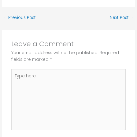
←
Previous Post
Next Post
→
Leave a Comment
Your email address will not be published.
Required
fields are marked
*
Type
here..