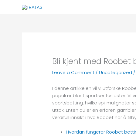
Skip
to
content
Bli kjent med Roobet 
Leave a Comment
/
Uncategorized
/
I denne artikkelen vil vi utforske Roo
populær blant sportsentusiaster. Vi v
sportsbetting, hvilke spillmuligheter 
uttak. Enten du er en erfaren gambler
verdifull innsikt i hva Roobet har å ti
Hvordan fungerer Roobet bettin