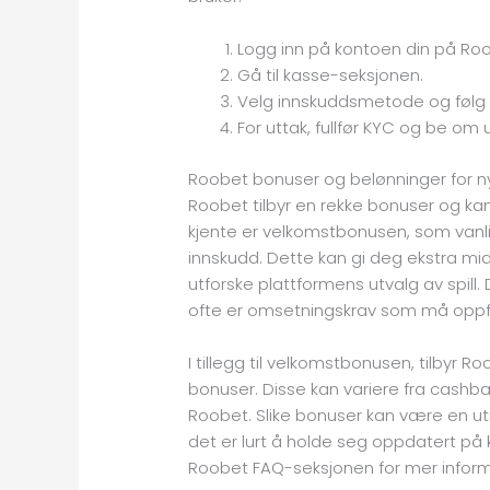
Logg inn på kontoen din på Ro
Gå til kasse-seksjonen.
Velg innskuddsmetode og følg 
For uttak, fullfør KYC og be om 
Roobet bonuser og belønninger for ny
Roobet tilbyr en rekke bonuser og kam
kjente er velkomstbonusen, som vanlig
innskudd. Dette kan gi deg ekstra mid
utforske plattformens utvalg av spill. 
ofte er omsetningskrav som må oppfyl
I tillegg til velkomstbonusen, tilbyr
bonuser. Disse kan variere fra cashbac
Roobet. Slike bonuser kan være en ut
det er lurt å holde seg oppdatert på
Roobet FAQ-seksjonen for mer inform