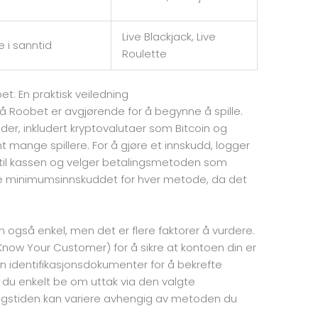
Live Blackjack, Live
e i sanntid
Roulette
et: En praktisk veiledning
å Roobet er avgjørende for å begynne å spille.
oder, inkludert kryptovalutaer som Bitcoin og
 mange spillere. For å gjøre et innskudd, logger
 til kassen og velger betalingsmetoden som
kke minimumsinnskuddet for hver metode, da det
n også enkel, men det er flere faktorer å vurdere.
Know Your Customer) for å sikre at kontoen din er
nn identifikasjonsdokumenter for å bekrefte
an du enkelt be om uttak via den valgte
ngstiden kan variere avhengig av metoden du