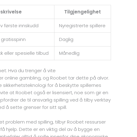
skrivelse
Tilgjengelighet
v første innskudd
Nyregistrerte spillere
 gratisspinn
Daglig
 eller spesielle tilbud
Månedlig
bet: Hva du trenger å vite
er online gambling, og Roobet tar dette på alvor.
sikkerhetsteknologi for å beskytte spillernes
 vite at Roobet også er lisensiert, noe som gir en
ppfordrer de til ansvarlig spilling ved å tilby verktøy
d å sette grenser for sitt spill.
et problem med spilling, tilbyr Roobet ressurser
 hjelp. Dette er en viktig del av å bygge en
anbefaler alltid å spille innenfor dine økonomiske