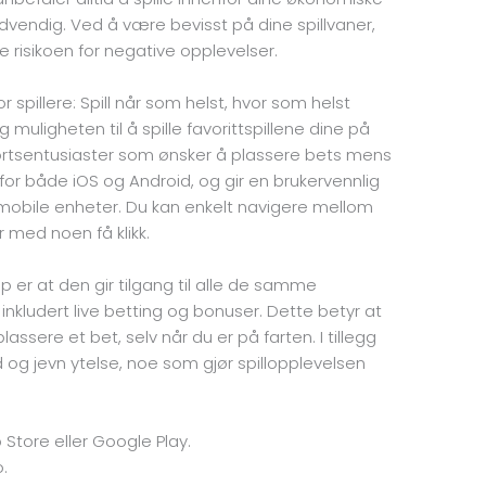
vendig. Ved å være bevisst på dine spillvaner,
risikoen for negative opplevelser.
 spillere: Spill når som helst, hvor som helst
muligheten til å spille favorittspillene dine på
sportsentusiaster som ønsker å plassere bets mens
 for både iOS og Android, og gir en brukervennlig
mobile enheter. Du kan enkelt navigere mellom
r med noen få klikk.
er at den gir tilgang til alle de samme
nkludert live betting og bonuser. Dette betyr at
plassere et bet, selv når du er på farten. I tillegg
d og jevn ytelse, noe som gjør spillopplevelsen
Store eller Google Play.
.