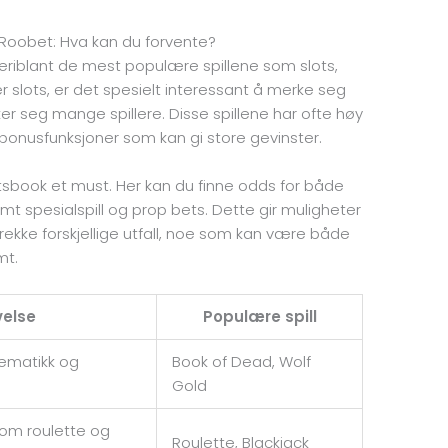
 Roobet: Hva kan du forvente?
 deriblant de mest populære spillene som slots,
er slots, er det spesielt interessant å merke seg
er seg mange spillere. Disse spillene har ofte høy
bonusfunksjoner som kan gi store gevinster.
tsbook et must. Her kan du finne odds for både
t spesialspill og prop bets. Dette gir muligheter
rekke forskjellige utfall, noe som kan være både
mt.
velse
Populære spill
ematikk og
Book of Dead, Wolf
Gold
 som roulette og
Roulette, Blackjack