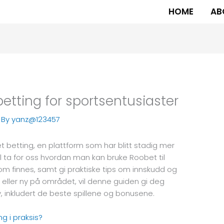
HOME
AB
betting for sportsentusiaster
 By
yanz@123457
bet betting, en plattform som har blitt stadig mer
il ta for oss hvordan man kan bruke Roobet til
som finnes, samt gi praktiske tips om innskudd og
 eller ny på området, vil denne guiden gi deg
lby, inkludert de beste spillene og bonusene.
g i praksis?