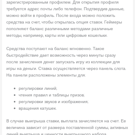
зарегистрированным профилем. Для открытия профиля
требуется адрес почты либо телефон. Подтвердив данные,
можно войти в профиль. После входа можно положить
средства на счет, чтобы открылась опция ставок. Геймеры
пополняют баланс различными методами различные
методы, например, карты или цифровые кошельки.
Средства поступают на баланс мгновенно. Такое
быстродействие дает возможность через минуты сразу
после зачисления денег запускать игру из коллекции для
игры на деньги. Ставка осуществляется через панель слота.
На панели расположены элементы для:
регулировки линий;
чтения правил и таблицы призов;
регулировки звуков и изображения;
вращения катушек.
В случае выигрыша ставки, выплата зачисляется на счет. Ее
величина зависит от размера поставленной суммы, активных
линий выигрыша и ценности выигрышного набора.