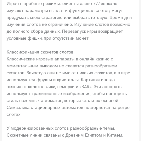
Играя в пробные режимы, клиенты азино 777 зеркало
изучают параметры выплат и функционал слотов, могут
придумать свою стратегию или выбрать готовую. Время для
изучения слотов не ограничено. Изучение слотов возможно
до полного сбора данных. Перезапуск игры возвращает
условные фишки, при отсутствии монет.
Классификация сюжетов слотов
Классические игровые аппараты в онлайн казино с
моментальным выводом не славятся разнообразием
сюжетов. Зачастую они не имеют никаких сюжетов, а в игре
используются фрукты и кристаллы. Картинки иногда
включают колокольчики, семерки и «BAR». Эти аппараты
используют традиционные изображения, чтобы повторять
стиль наземных автоматов, которые стали их основой.
Символика стационарных автоматов повторяется на ретро-
слотах.
У модернизированных слотов разнообразные темы.
Сюжетные линии связаны с Древним Египтом и Китаем,