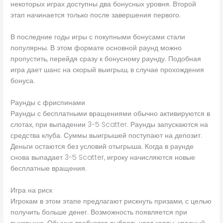
некоторых играх доступны два бонусных уровня. Второй
этап начинается только после завершения первого.
В последние годы игры с покупными бонусами стали
популярны. В этом формате основной раунд можно
пропустить, перейдя сразу к бонусному раунду. Подобная
игра дает шанс на скорый выигрыш, в случае прохождения
бонуса.
Раунды с фриспинами
Раунды с бесплатными вращениями обычно активируются в
слотах, при выпадении 3-5 Scatter. Раунды запускаются на
средства клуба. Суммы выигрышей поступают на депозит.
Деньги остаются без условий отыгрыша. Когда в раунде
снова выпадает 3-5 Scatter, игроку начисляются новые
бесплатные вращения.
Игра на риск
Игрокам в этом этапе предлагают рискнуть призами, с целью
получить больше денег. Возможность появляется при