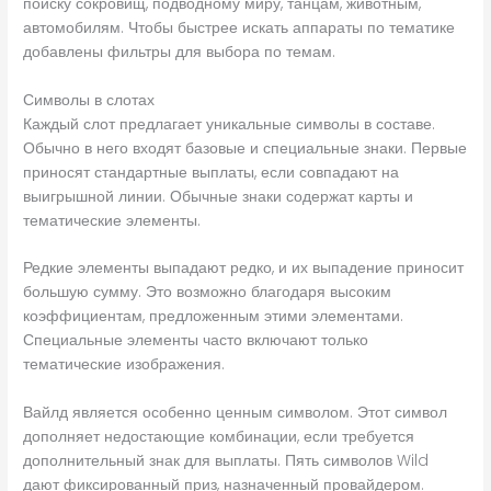
поиску сокровищ, подводному миру, танцам, животным,
автомобилям. Чтобы быстрее искать аппараты по тематике
добавлены фильтры для выбора по темам.
Символы в слотах
Каждый слот предлагает уникальные символы в составе.
Обычно в него входят базовые и специальные знаки. Первые
приносят стандартные выплаты, если совпадают на
выигрышной линии. Обычные знаки содержат карты и
тематические элементы.
Редкие элементы выпадают редко, и их выпадение приносит
большую сумму. Это возможно благодаря высоким
коэффициентам, предложенным этими элементами.
Специальные элементы часто включают только
тематические изображения.
Вайлд является особенно ценным символом. Этот символ
дополняет недостающие комбинации, если требуется
дополнительный знак для выплаты. Пять символов Wild
дают фиксированный приз, назначенный провайдером.