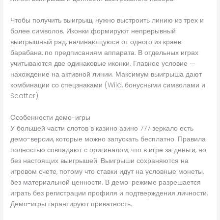
Чтобы получить выигрыш, нужно выстроить линию из трех и
более символов. Иконки формируют непрерывный
выигрышный ряд, начинающуюся от одного из краев
барабана, по предписаниям аппарата. В отдельных играх
учитываются две одинаковые иконки. Главное условие —
нахождение на активной линии. Максимум выигрыша дают
комбинации со спецзнаками (Wild, бонусными символами и
Scatter).
Особенности демо-игры
У большей части слотов в казино азино 777 зеркало есть
демо-версии, которые можно запускать бесплатно. Правила
полностью совпадают с оригиналом, что в игре за деньги, но
без настоящих выигрышей. Выигрыши сохраняются на
игровом счете, потому что ставки идут на условные монеты,
без материальной ценности. В демо-режиме разрешается
играть без регистрации профиля и подтверждения личности.
Демо-игры гарантируют приватность.