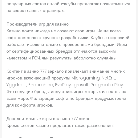
популярных слотов онлайн-клубы предлагают ознакомиться
на своих главных страницах.
Производители игр для казино
Казино почти никогда не создают свои игры. Чаще всего
софт поставляют крупные разработчики. Клубы с лицензией
работают исключительно с проверенными брендами. Игры
от сертифицированных брендов отличаются высоким
качеством и ГСЧ, чьи результаты абсолютно случайны.
Контент в азино 777 зеркало привлекает внимание многих
игроков, включающий продукты Microgaming, NetEnt,
Yggdrasil, Endorphina, EvoPlay, Igrosoft, Pragmatic Play.
Это ведущие бренды индустрии, игры которых известны во
всем мире. Фильтрация софта по брендам предусмотрена
для комфорта игроков.
Дополнительные игры в казино 777 азино
Кроме слотов казино предлагает такие развлечения: