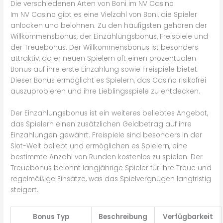
Die verschiedenen Arten von Boni im NV Casino
Im NV Casino gibt es eine Vielzahl von Boni, die Spieler
anlocken und belohnen. Zu den häufigsten gehören der
Willkommensbonus, der Einzahlungsbonus, Freispiele und
der Treuebonus. Der Willkommensbonus ist besonders
attraktiv, da er neuen Spielern oft einen prozentualen
Bonus auf ihre erste Einzahlung sowie Freispiele bietet.
Dieser Bonus ermöglicht es Spielern, das Casino risikofrei
auszuprobieren und ihre Lieblingsspiele zu entdecken.
Der Einzahlungsbonus ist ein weiteres beliebtes Angebot,
das Spielern einen zusätzlichen Geldbetrag auf ihre
Einzahlungen gewährt. Freispiele sind besonders in der
Slot-Welt beliebt und ermöglichen es Spielern, eine
bestimmte Anzahl von Runden kostenlos zu spielen. Der
Treuebonus belohnt langjährige Spieler für ihre Treue und
regelmäßige Einsätze, was das Spielvergnügen langfristig
steigert.
Bonus Typ
Beschreibung
Verfügbarkeit