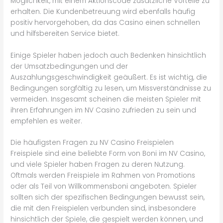
Möglichkeit, mit einem Aktionscode zusätzliche Vorteile zu
erhalten. Die Kundenbetreuung wird ebenfalls häufig
positiv hervorgehoben, da das Casino einen schnellen
und hilfsbereiten Service bietet.
Einige Spieler haben jedoch auch Bedenken hinsichtlich
der Umsatzbedingungen und der
Auszahlungsgeschwindigkeit geäußert. Es ist wichtig, die
Bedingungen sorgfältig zu lesen, um Missverständnisse zu
vermeiden. Insgesamt scheinen die meisten Spieler mit
ihren Erfahrungen im NV Casino zufrieden zu sein und
empfehlen es weiter.
Die häufigsten Fragen zu NV Casino Freispielen
Freispiele sind eine beliebte Form von Boni im NV Casino,
und viele Spieler haben Fragen zu deren Nutzung.
Oftmals werden Freispiele im Rahmen von Promotions
oder als Teil von Willkommensboni angeboten. Spieler
sollten sich der spezifischen Bedingungen bewusst sein,
die mit den Freispielen verbunden sind, insbesondere
hinsichtlich der Spiele, die gespielt werden können, und