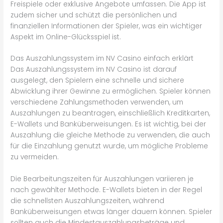
Freispiele oder exklusive Angebote umfassen. Die App ist
zudem sicher und schützt die persönlichen und
finanziellen Informationen der Spieler, was ein wichtiger
Aspekt im Online-Glücksspiel ist.
Das Auszahlungssystem im NV Casino einfach erklärt
Das Auszahlungssystem im NV Casino ist darauf
ausgelegt, den Spielern eine schnelle und sichere
Abwicklung ihrer Gewinne zu ermöglichen. Spieler können
verschiedene Zahlungsmethoden verwenden, um
Auszahlungen zu beantragen, einschließlich Kreditkarten,
E-Wallets und Banküberweisungen. Es ist wichtig, bei der
Auszahlung die gleiche Methode zu verwenden, die auch
für die Einzahlung genutzt wurde, um mögliche Probleme
zu vermeiden.
Die Bearbeitungszeiten für Auszahlungen variieren je
nach gewählter Methode. E-Wallets bieten in der Regel
die schnellsten Auszahlungszeiten, während
Banküberweisungen etwas länger dauern können. Spieler
sollten auch die Mindestauszahlungsbeträge und