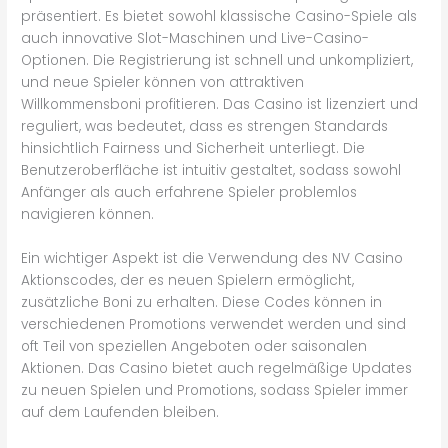
präsentiert. Es bietet sowohl klassische Casino-Spiele als
auch innovative Slot-Maschinen und Live-Casino-
Optionen. Die Registrierung ist schnell und unkompliziert,
und neue Spieler können von attraktiven
Willkommensboni profitieren. Das Casino ist lizenziert und
reguliert, was bedeutet, dass es strengen Standards
hinsichtlich Fairness und Sicherheit unterliegt. Die
Benutzeroberfläche ist intuitiv gestaltet, sodass sowohl
Anfänger als auch erfahrene Spieler problemlos
navigieren können.
Ein wichtiger Aspekt ist die Verwendung des NV Casino
Aktionscodes, der es neuen Spielern ermöglicht,
zusätzliche Boni zu erhalten. Diese Codes können in
verschiedenen Promotions verwendet werden und sind
oft Teil von speziellen Angeboten oder saisonalen
Aktionen. Das Casino bietet auch regelmäßige Updates
zu neuen Spielen und Promotions, sodass Spieler immer
auf dem Laufenden bleiben.