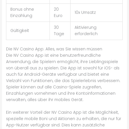
Bonus ohne
20
10x Umsatz
Einzahlung
Euro
30
Aktivierung
Gültigkeit
Tage
erforderlich
Die NV Casino App: Alles, was Sie wissen müssen
Die NV Casino App ist eine benutzerfreundliche
Anwendung, die Spielern ermöglicht, ihre Lieblingsspiele
von überall aus zu spielen. Die App ist sowohl für iOS- als
auch für Android-Geräte verfügbar und bietet eine
Vielzahl von Funktionen, die das Spielerlebnis verbessern.
Spieler können auf alle Casino-Spiele zugreifen,
Einzahlungen vornehmen und ihre Kontoinformationen
verwalten, alles über ihr mobiles Gerät.
Ein weiterer Vorteil der NV Casino App ist die Möglichkeit,
spezielle mobile Boni und Aktionen zu erhalten, die nur für
App-Nutzer verfügbar sind. Dies kann zusätzliche