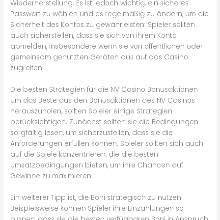
Wiederherstellung. Es ist jedoch wichtig, ein sicheres
Passwort zu wählen und es regelmäßig zu ändern, um die
Sicherheit des Kontos zu gewährleisten. Spieler sollten
auch sicherstellen, dass sie sich von ihrem Konto
abmelden, insbesondere wenn sie von öffentlichen oder
gemeinsam genutzten Geräten aus auf das Casino
zugreifen.
Die besten Strategien für die NV Casino Bonusaktionen
Um das Beste aus den Bonusaktionen des NV Casinos
herauszuholen, sollten Spieler einige Strategien
berücksichtigen. Zunächst sollten sie die Bedingungen
sorgfältig lesen, um sicherzustellen, dass sie die
Anforderungen erfüllen können. Spieler sollten sich auch
auf die Spiele konzentrieren, die die besten
Umsatzbedingungen bieten, um ihre Chancen auf
Gewinne zu maximieren.
Ein weiterer Tipp ist, die Boni strategisch zu nutzen.
Beispielsweise können Spieler ihre Einzahlungen so
planen, dass sie die besten verfügbaren Boni in Anspruch