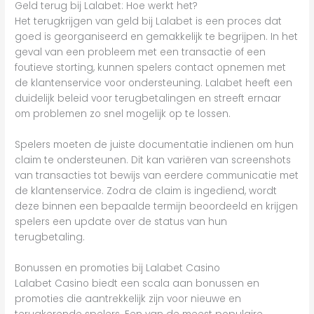
Geld terug bij Lalabet: Hoe werkt het?
Het terugkrijgen van geld bij Lalabet is een proces dat
goed is georganiseerd en gemakkelijk te begrijpen. In het
geval van een probleem met een transactie of een
foutieve storting, kunnen spelers contact opnemen met
de klantenservice voor ondersteuning. Lalabet heeft een
duidelijk beleid voor terugbetalingen en streeft ernaar
om problemen zo snel mogelijk op te lossen.
Spelers moeten de juiste documentatie indienen om hun
claim te ondersteunen. Dit kan variëren van screenshots
van transacties tot bewijs van eerdere communicatie met
de klantenservice. Zodra de claim is ingediend, wordt
deze binnen een bepaalde termijn beoordeeld en krijgen
spelers een update over de status van hun
terugbetaling.
Bonussen en promoties bij Lalabet Casino
Lalabet Casino biedt een scala aan bonussen en
promoties die aantrekkelijk zijn voor nieuwe en