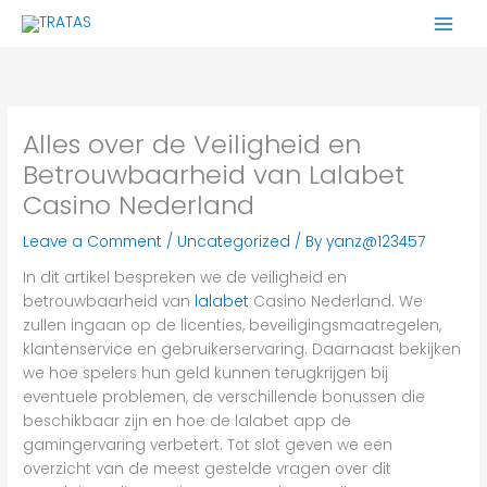
Skip
to
content
Alles over de Veiligheid en
Betrouwbaarheid van Lalabet
Casino Nederland
Leave a Comment
/
Uncategorized
/ By
yanz@123457
In dit artikel bespreken we de veiligheid en
betrouwbaarheid van
lalabet
Casino Nederland. We
zullen ingaan op de licenties, beveiligingsmaatregelen,
klantenservice en gebruikerservaring. Daarnaast bekijken
we hoe spelers hun geld kunnen terugkrijgen bij
eventuele problemen, de verschillende bonussen die
beschikbaar zijn en hoe de lalabet app de
gamingervaring verbetert. Tot slot geven we een
overzicht van de meest gestelde vragen over dit