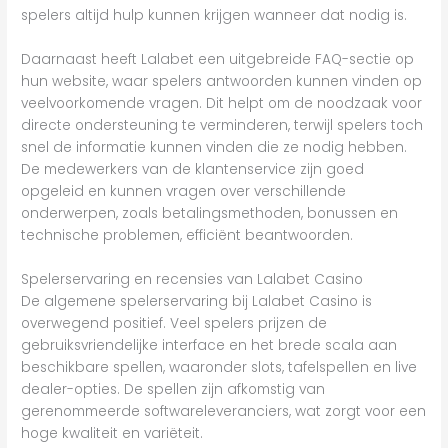
spelers altijd hulp kunnen krijgen wanneer dat nodig is.
Daarnaast heeft Lalabet een uitgebreide FAQ-sectie op
hun website, waar spelers antwoorden kunnen vinden op
veelvoorkomende vragen. Dit helpt om de noodzaak voor
directe ondersteuning te verminderen, terwijl spelers toch
snel de informatie kunnen vinden die ze nodig hebben.
De medewerkers van de klantenservice zijn goed
opgeleid en kunnen vragen over verschillende
onderwerpen, zoals betalingsmethoden, bonussen en
technische problemen, efficiënt beantwoorden.
Spelerservaring en recensies van Lalabet Casino
De algemene spelerservaring bij Lalabet Casino is
overwegend positief. Veel spelers prijzen de
gebruiksvriendelijke interface en het brede scala aan
beschikbare spellen, waaronder slots, tafelspellen en live
dealer-opties. De spellen zijn afkomstig van
gerenommeerde softwareleveranciers, wat zorgt voor een
hoge kwaliteit en variëteit.