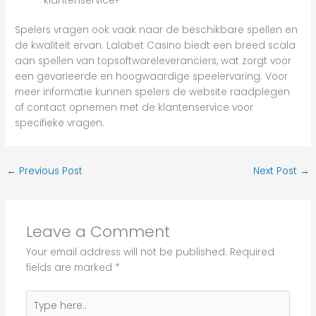
klantenservice?
Spelers vragen ook vaak naar de beschikbare spellen en
de kwaliteit ervan. Lalabet Casino biedt een breed scala
aan spellen van topsoftwareleveranciers, wat zorgt voor
een gevarieerde en hoogwaardige speelervaring. Voor
meer informatie kunnen spelers de website raadplegen
of contact opnemen met de klantenservice voor
specifieke vragen.
←
Previous Post
Next Post
→
Leave a Comment
Your email address will not be published.
Required
fields are marked
*
Type
here..