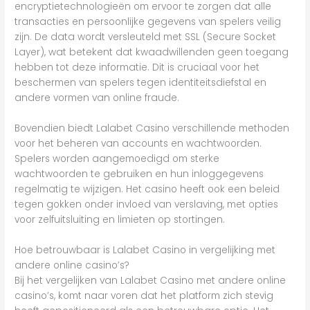
encryptietechnologieën om ervoor te zorgen dat alle
transacties en persoonlijke gegevens van spelers veilig
zijn. De data wordt versleuteld met SSL (Secure Socket
Layer), wat betekent dat kwaadwillenden geen toegang
hebben tot deze informatie. Dit is cruciaal voor het
beschermen van spelers tegen identiteitsdiefstal en
andere vormen van online fraude.
Bovendien biedt Lalabet Casino verschillende methoden
voor het beheren van accounts en wachtwoorden.
Spelers worden aangemoedigd om sterke
wachtwoorden te gebruiken en hun inloggegevens
regelmatig te wijzigen. Het casino heeft ook een beleid
tegen gokken onder invloed van verslaving, met opties
voor zelfuitsluiting en limieten op stortingen.
Hoe betrouwbaar is Lalabet Casino in vergelijking met
andere online casino’s?
Bij het vergelijken van Lalabet Casino met andere online
casino’s, komt naar voren dat het platform zich stevig