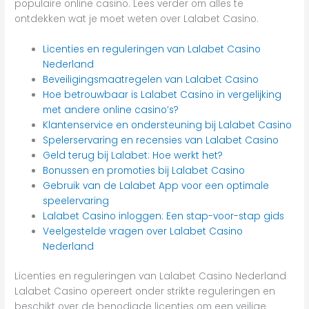
populaire online casino. Lees verder om alles te
ontdekken wat je moet weten over Lalabet Casino.
Licenties en reguleringen van Lalabet Casino
Nederland
Beveiligingsmaatregelen van Lalabet Casino
Hoe betrouwbaar is Lalabet Casino in vergelijking
met andere online casino’s?
Klantenservice en ondersteuning bij Lalabet Casino
Spelerservaring en recensies van Lalabet Casino
Geld terug bij Lalabet: Hoe werkt het?
Bonussen en promoties bij Lalabet Casino
Gebruik van de Lalabet App voor een optimale
speelervaring
Lalabet Casino inloggen: Een stap-voor-stap gids
Veelgestelde vragen over Lalabet Casino
Nederland
Licenties en reguleringen van Lalabet Casino Nederland
Lalabet Casino opereert onder strikte reguleringen en
beschikt over de benodigde licenties om een veilige