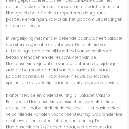
heeft gepositioneerd als een betrouwbare optie. Het
casino is bekend om zijn transparante bedrijfsvoering en
klantgerichtheid. Spelers rapporteren doorgaans
positieve ervaringen, vooral als het gaat om uitbetalingen
en klantenservice.
In vergelijking met minder bekende casino’s, heeft Lalabet
een sterke reputatie opgebouwd. De snelheid van
uitbetalingen, de beschikbaarheid van verschillende
betaalmethoden en de responsiviteit van de
klantenservice zijn enkele van de factoren die bijdragen
aan de betrouwbaarheid van het casino. Dit maakt
Lalabet aantrekkelijk voor zowel nieuwe als ervaren
spelers die op zoek zijn naar een veilige speelomgeving.
Klantenservice en ondersteuning bij Lalabet Casino
Een goede klantenservice is essentieel voor elk online
casino, en Lalabet stelt hierin niet teleur. Het casino biedt
verschillende kanalen voor ondersteuning, waaronder live
chat, e-mail en telefonische ondersteuning. De
klantenservice is 24/7 beschikbaar, wat betekent dat