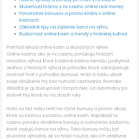
Skúsenosti hráčov s nv casino online real money
Porovnanie bonusov a promo kódov v online
kasínach
Základné tipy na zvýšenie šancí na výhru
Budúcnosť online kasín a trendy v hráčskej kultúre
Prehľad výhod online kasín a skutočných výhier
Online kasína, ako je nv casino, ponúkajú hráčom
množstvo výhod, ktoré tradičné kasína nemôžu poskytnúť.
Jednou z hlavných výhod je pohodlie, ktoré zabezpečuje
možnosť hrať z pohodlia domova. Hráči si môžu užívať
svoje obľúbené hry bez nutnosti cestovania. Rovnako
dôležitá je aj dostupnosť rôznych hier, od automatov po
stolové hry, ktoré sú na dosah ruky.
Hráči sa tiež môžu tešiť na rôzne bonusy a promo akcie,
ktoré sú bežnou súčasťou online kasín. Napríklad nv
casino ponúka atraktívne bonusy a roztočenia zadarmo,
ktoré zvyšujú šance na výhru. Tieto bonusy môžu byť
skutočne výhodné, ak sa hráči naučia, ako ich efektívne