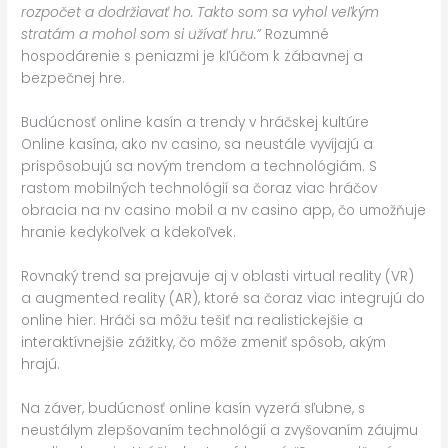
rozpočet a dodržiavať ho. Takto som sa vyhol veľkým
stratám a mohol som si užívať hru.”
Rozumné
hospodárenie s peniazmi je kľúčom k zábavnej a
bezpečnej hre.
Budúcnosť online kasín a trendy v hráčskej kultúre
Online kasína, ako nv casino, sa neustále vyvíjajú a
prispôsobujú sa novým trendom a technológiám. S
rastom mobilných technológií sa čoraz viac hráčov
obracia na nv casino mobil a nv casino app, čo umožňuje
hranie kedykoľvek a kdekoľvek.
Rovnaký trend sa prejavuje aj v oblasti virtual reality (VR)
a augmented reality (AR), ktoré sa čoraz viac integrujú do
online hier. Hráči sa môžu tešiť na realistickejšie a
interaktívnejšie zážitky, čo môže zmeniť spôsob, akým
hrajú.
Na záver, budúcnosť online kasín vyzerá sľubne, s
neustálym zlepšovaním technológií a zvyšovaním záujmu