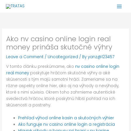
Skip
to
content
Ako nv casino online login real
money prináša skutočné výhry
Leave a Comment
/
Uncategorized
/ By
yanz@123457
V tomto článku preskúmame, ako
nv casino online login
real money
poskytuje hráčom skutočné výhry a aké
skúsenosti s tým majú samotní hráči. Zameriame sa na
rôzne aspekty online hier, ako aj na výhody a nevýhody,
ktoré s nimi súvisia. Okrem toho zahrnieme autentické
svedectvá hráčov, ktoré poskytnú hlbší pohľad na ich
skúsenosti a postrehy.
Prehľad výhod online kasín a skutočných výhier
Ako funguje nv casino online login a registrácia
Hlavné výhody a bonusy pri hraní v nv kasíne