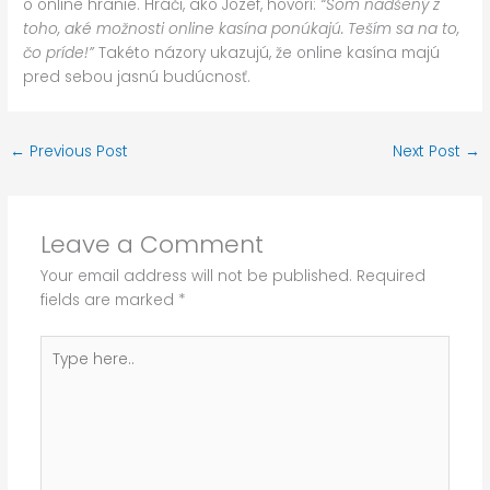
o online hranie. Hráči, ako Jozef, hovorí:
“Som nadšený z
toho, aké možnosti online kasína ponúkajú. Teším sa na to,
čo príde!”
Takéto názory ukazujú, že online kasína majú
pred sebou jasnú budúcnosť.
←
Previous Post
Next Post
→
Leave a Comment
Your email address will not be published.
Required
fields are marked
*
Type
here..