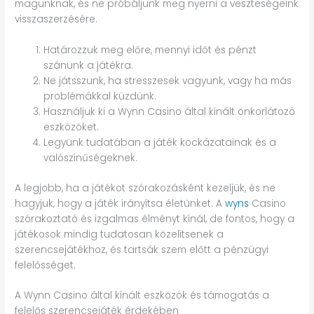
magunknak, és ne próbáljunk meg nyerni a veszteségeink
visszaszerzésére.
Határozzuk meg előre, mennyi időt és pénzt
szánunk a játékra.
Ne játsszunk, ha stresszesek vagyunk, vagy ha más
problémákkal küzdünk.
Használjuk ki a Wynn Casino által kínált önkorlátozó
eszközöket.
Legyünk tudatában a játék kockázatainak és a
valószínűségeknek.
A legjobb, ha a játékot szórakozásként kezeljük, és ne
hagyjuk, hogy a játék irányítsa életünket. A
wyns
Casino
szórakoztató és izgalmas élményt kínál, de fontos, hogy a
játékosok mindig tudatosan közelítsenek a
szerencsejátékhoz, és tartsák szem előtt a pénzügyi
felelősséget.
A Wynn Casino által kínált eszközök és támogatás a
felelős szerencsejáték érdekében