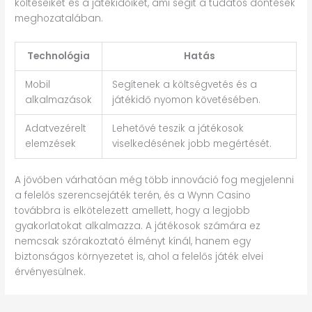
költéseiket és a játékidőiket, ami segít a tudatos döntések
meghozatalában.
Technológia
Hatás
Mobil
Segítenek a költségvetés és a
alkalmazások
játékidő nyomon követésében.
Adatvezérelt
Lehetővé teszik a játékosok
elemzések
viselkedésének jobb megértését.
A jövőben várhatóan még több innováció fog megjelenni
a felelős szerencsejáték terén, és a Wynn Casino
továbbra is elkötelezett amellett, hogy a legjobb
gyakorlatokat alkalmazza. A játékosok számára ez
nemcsak szórakoztató élményt kínál, hanem egy
biztonságos környezetet is, ahol a felelős játék elvei
érvényesülnek.