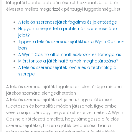
látogatói tudatosabb döntéseket hozzanak, és a játék
élvezete mellett megőrizzék pénzügyi függetlenségüket.
A felelős szerencsejáték fogalma és jelentősége
Hogyan ismerjük fel a problémás szerencsejáték
jeleit?
Tippek a felelős szerencsejátékhoz a Wynn Casino-
ban
A Wynn Casino által kínált eszközök és támogatás
Miért fontos a játék határainak meghatározása?
A felelős szerencsejáték jövője és a technológia
szerepe
A felelős szerencsejáték fogalma és jelentősége minden
játékos számára elengedhetetlen
A felelős szerencsejáték azt jelenti, hogy a játékosok
tudatosan és kontrollált módon játszanak, figyelembe
véve a saját pénzügyi helyzetüket és érzelmeiket. A Wynn
Casino elkötelezett amellett, hogy támogassa a felelős
szerencsejátékot, hiszen a játék célja elsősorban a