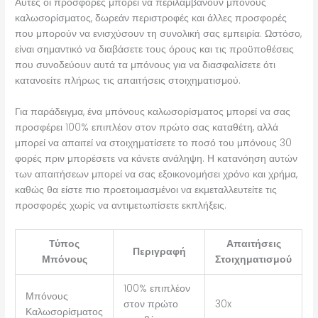
Αυτές οι προσφορές μπορεί να περιλαμβάνουν μπόνους
καλωσορίσματος, δωρεάν περιστροφές και άλλες προσφορές
που μπορούν να ενισχύσουν τη συνολική σας εμπειρία. Ωστόσο,
είναι σημαντικό να διαβάσετε τους όρους και τις προϋποθέσεις
που συνοδεύουν αυτά τα μπόνους για να διασφαλίσετε ότι
κατανοείτε πλήρως τις απαιτήσεις στοιχηματισμού.
Για παράδειγμα, ένα μπόνους καλωσορίσματος μπορεί να σας
προσφέρει 100% επιπλέον στον πρώτο σας καταθέτη, αλλά
μπορεί να απαιτεί να στοιχηματίσετε το ποσό του μπόνους 30
φορές πριν μπορέσετε να κάνετε ανάληψη. Η κατανόηση αυτών
των απαιτήσεων μπορεί να σας εξοικονομήσει χρόνο και χρήμα,
καθώς θα είστε πιο προετοιμασμένοι να εκμεταλλευτείτε τις
προσφορές χωρίς να αντιμετωπίσετε εκπλήξεις.
Τύπος
Απαιτήσεις
Περιγραφή
Μπόνους
Στοιχηματισμού
100% επιπλέον
Μπόνους
στον πρώτο
30x
Καλωσορίσματος