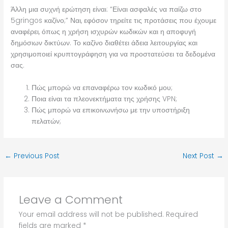
Άλλη μια συχνή ερώτηση είναι: “Είναι ασφαλές να παίζω στο
5gringos καζίνο;” Ναι, εφόσον τηρείτε τις προτάσεις που έχουμε
αναφέρει, όπως η χρήση ισχυρών κωδικών και η αποφυγή
δημόσιων δικτύων. Το καζίνο διαθέτει άδεια λειτουργίας και
χρησιμοποιεί κρυπτογράφηση για να προστατεύσει τα δεδομένα
σας.
Πώς μπορώ να επαναφέρω τον κωδικό μου;
Ποια είναι τα πλεονεκτήματα της χρήσης VPN;
Πώς μπορώ να επικοινωνήσω με την υποστήριξη
πελατών;
←
Previous Post
Next Post
→
Leave a Comment
Your email address will not be published.
Required
fields are marked
*