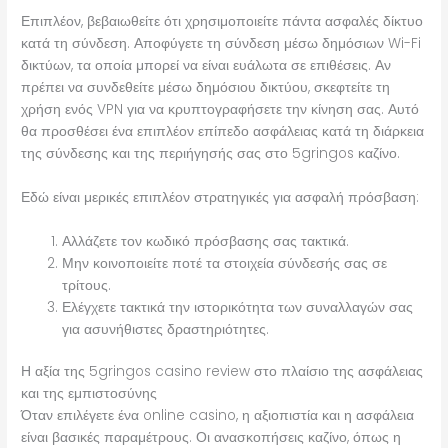
Επιπλέον, βεβαιωθείτε ότι χρησιμοποιείτε πάντα ασφαλές δίκτυο
κατά τη σύνδεση. Αποφύγετε τη σύνδεση μέσω δημόσιων Wi-Fi
δικτύων, τα οποία μπορεί να είναι ευάλωτα σε επιθέσεις. Αν
πρέπει να συνδεθείτε μέσω δημόσιου δικτύου, σκεφτείτε τη
χρήση ενός VPN για να κρυπτογραφήσετε την κίνηση σας. Αυτό
θα προσθέσει ένα επιπλέον επίπεδο ασφάλειας κατά τη διάρκεια
της σύνδεσης και της περιήγησής σας στο 5gringos καζίνο.
Εδώ είναι μερικές επιπλέον στρατηγικές για ασφαλή πρόσβαση:
Αλλάζετε τον κωδικό πρόσβασης σας τακτικά.
Μην κοινοποιείτε ποτέ τα στοιχεία σύνδεσής σας σε
τρίτους.
Ελέγχετε τακτικά την ιστορικότητα των συναλλαγών σας
για ασυνήθιστες δραστηριότητες.
Η αξία της 5gringos casino review στο πλαίσιο της ασφάλειας
και της εμπιστοσύνης
Όταν επιλέγετε ένα online casino, η αξιοπιστία και η ασφάλεια
είναι βασικές παραμέτρους. Οι ανασκοπήσεις καζίνο, όπως η