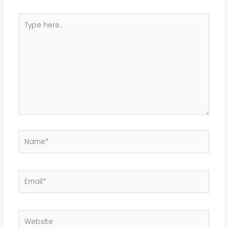
Type
here..
Name*
Email*
Website