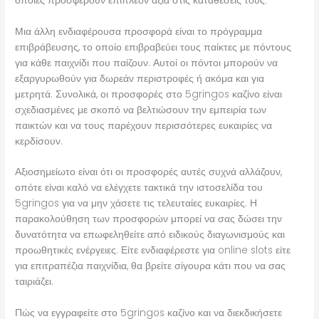
οποίες προσφέρουν επιπλέον αξία στις καταθέσεις τους.
Μια άλλη ενδιαφέρουσα προσφορά είναι το πρόγραμμα
επιβράβευσης, το οποίο επιβραβεύει τους παίκτες με πόντους
για κάθε παιχνίδι που παίζουν. Αυτοί οι πόντοι μπορούν να
εξαργυρωθούν για δωρεάν περιστροφές ή ακόμα και για
μετρητά. Συνολικά, οι προσφορές στο 5gringos καζίνο είναι
σχεδιασμένες με σκοπό να βελτιώσουν την εμπειρία των
παικτών και να τους παρέχουν περισσότερες ευκαιρίες να
κερδίσουν.
Αξιοσημείωτο είναι ότι οι προσφορές αυτές συχνά αλλάζουν,
οπότε είναι καλό να ελέγχετε τακτικά την ιστοσελίδα του
5gringos για να μην χάσετε τις τελευταίες ευκαιρίες. Η
παρακολούθηση των προσφορών μπορεί να σας δώσει την
δυνατότητα να επωφεληθείτε από ειδικούς διαγωνισμούς και
προωθητικές ενέργειες. Είτε ενδιαφέρεστε για online slots είτε
για επιτραπέζια παιχνίδια, θα βρείτε σίγουρα κάτι που να σας
ταιριάζει.
Πώς να εγγραφείτε στο 5gringos καζίνο και να διεκδικήσετε