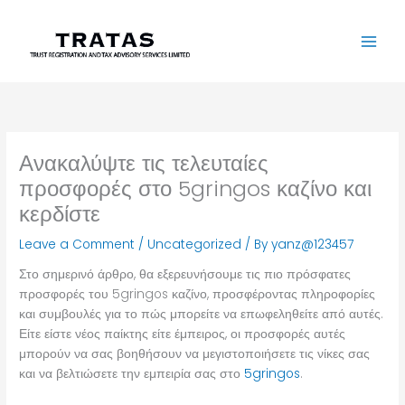
Skip
to
content
Ανακαλύψτε τις τελευταίες
προσφορές στο 5gringos καζίνο και
κερδίστε
Leave a Comment
/
Uncategorized
/ By
yanz@123457
Στο σημερινό άρθρο, θα εξερευνήσουμε τις πιο πρόσφατες
προσφορές του 5gringos καζίνο, προσφέροντας πληροφορίες
και συμβουλές για το πώς μπορείτε να επωφεληθείτε από αυτές.
Είτε είστε νέος παίκτης είτε έμπειρος, οι προσφορές αυτές
μπορούν να σας βοηθήσουν να μεγιστοποιήσετε τις νίκες σας
και να βελτιώσετε την εμπειρία σας στο
5gringos
.