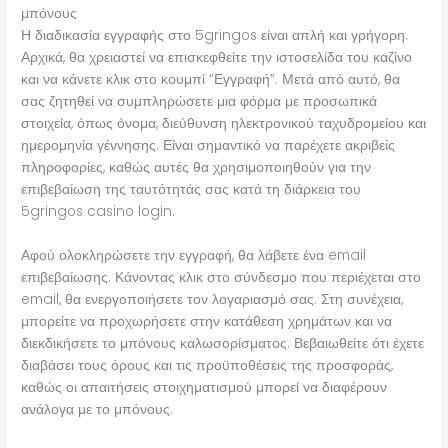
μπόνους
Η διαδικασία εγγραφής στο 5gringos είναι απλή και γρήγορη.
Αρχικά, θα χρειαστεί να επισκεφθείτε την ιστοσελίδα του καζίνο
και να κάνετε κλικ στο κουμπί “Εγγραφή”. Μετά από αυτό, θα
σας ζητηθεί να συμπληρώσετε μια φόρμα με προσωπικά
στοιχεία, όπως όνομα, διεύθυνση ηλεκτρονικού ταχυδρομείου και
ημερομηνία γέννησης. Είναι σημαντικό να παρέχετε ακριβείς
πληροφορίες, καθώς αυτές θα χρησιμοποιηθούν για την
επιβεβαίωση της ταυτότητάς σας κατά τη διάρκεια του
5gringos casino login.
Αφού ολοκληρώσετε την εγγραφή, θα λάβετε ένα email
επιβεβαίωσης. Κάνοντας κλικ στο σύνδεσμο που περιέχεται στο
email, θα ενεργοποιήσετε τον λογαριασμό σας. Στη συνέχεια,
μπορείτε να προχωρήσετε στην κατάθεση χρημάτων και να
διεκδικήσετε το μπόνους καλωσορίσματος. Βεβαιωθείτε ότι έχετε
διαβάσει τους όρους και τις προϋποθέσεις της προσφοράς,
καθώς οι απαιτήσεις στοιχηματισμού μπορεί να διαφέρουν
ανάλογα με το μπόνους.