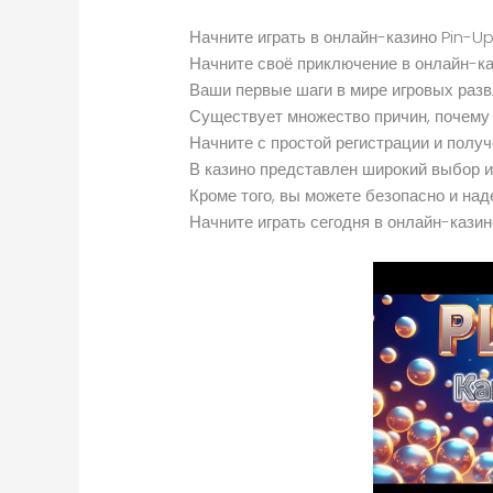
Начните играть в онлайн-казино Pin-Up
Начните своё приключение в онлайн-ка
Ваши первые шаги в мире игровых раз
Существует множество причин, почему
Начните с простой регистрации и получ
В казино представлен широкий выбор и
Кроме того, вы можете безопасно и на
Начните играть сегодня в онлайн-казин