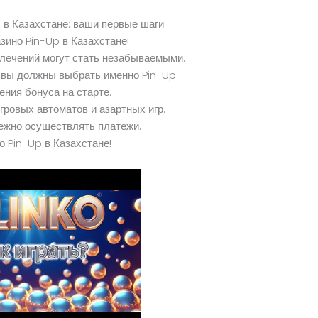
 в Казахстане: ваши первые шаги
зино Pin-Up в Казахстане!
влечений могут стать незабываемыми.
 вы должны выбрать именно Pin-Up.
ения бонуса на старте.
гровых автоматов и азартных игр.
дежно осуществлять платежи.
о Pin-Up в Казахстане!