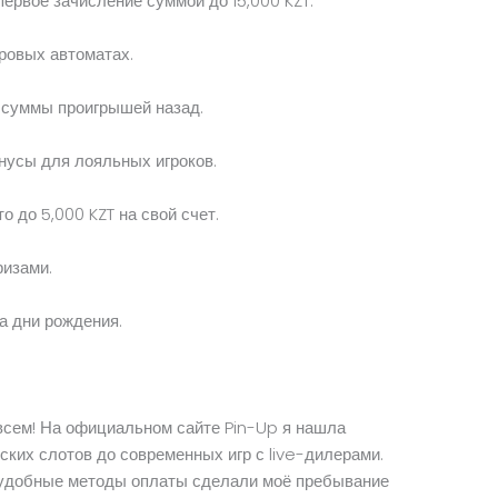
первое зачисление суммой до 15,000 KZT.
гровых автоматах.
т суммы проигрышей назад.
онусы для лояльных игроков.
то до 5,000 KZT на свой счет.
ризами.
а дни рождения.
всем! На официальном сайте Pin-Up я нашла
ских слотов до современных игр с live-дилерами.
 удобные методы оплаты сделали моё пребывание