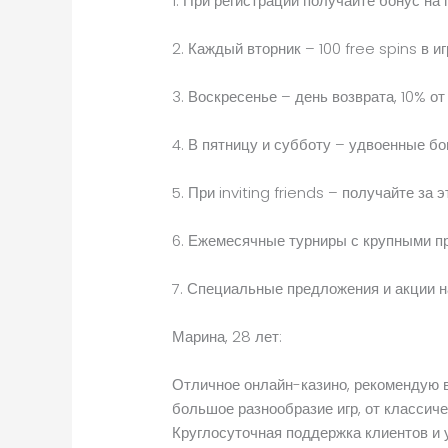
1. При регистрации получайте бонус на 
2. Каждый вторник – 100 free spins в и
3. Воскресенье – день возврата, 10% о
4. В пятницу и субботу – удвоенные б
5. При inviting friends – получайте за э
6. Ежемесячные турниры с крупными п
7. Специальные предложения и акции н
Марина, 28 лет:
Отличное онлайн-казино, рекомендую 
большое разнообразие игр, от классиче
Круглосуточная поддержка клиентов и