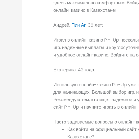
здесь максимально комфортным. Войдит
онлайн-казино в Казахстане!
Андрей,
Пин Ап
35 лет:
Играл в онлайн-казино Pin-Up несколь
игр, надежные выплаты и круглосуточн
и удобное онлайн-казино. Войдите на о
Екатерина, 42 года:
Использую онлайн-казино Pin-Up уже н
для начинающих. Большой выбор игр, 
Рекомендую тем, кто ищет надежное и
сайт Pin-Up и начните играть в онлайн-
Часто задаваемые вопросы о онлайн-ка
Как войти на официальный сайт P
Казахстане?