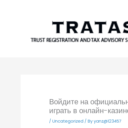
Skip
to
content
Войдите на официальн
играть в онлайн-казин
/
Uncategorized
/ By
yanz@123457