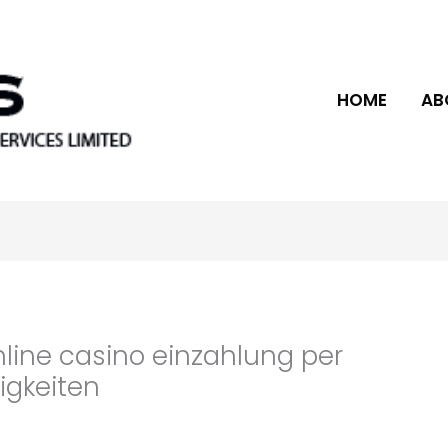
HOME
AB
nline casino einzahlung per
gkeiten