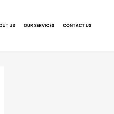
OUT US
OUR SERVICES
CONTACT US