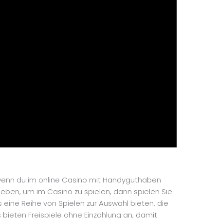
e wenn du im online Casino mit Handyguthaben
hieben, um im Casino zu spielen, dann spielen Sie
 eine Reihe von Spielen zur Auswahl bieten, die
s bieten Freispiele ohne Einzahlung an, damit