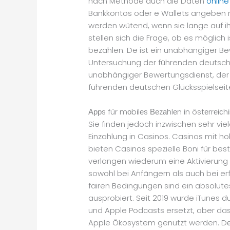
nach Methode auch die Daten
onlin
Bankkontos oder e Wallets angeben m
werden wütend, wenn sie lange auf i
stellen sich die Frage, ob es möglich
bezahlen. De ist ein unabhängiger Bew
Untersuchung der führenden deutschen
unabhängiger Bewertungsdienst, der I
führenden deutschen Glücksspielseite
Аррs für mоbіlеs Веzаhlеn іn östеrrеісh
Sie finden jedoch inzwischen sehr vi
Einzahlung in Casinos. Casinos mit h
bieten Casinos spezielle Boni für b
verlangen wiederum eine Aktivierung 
sowohl bei Anfängern als auch bei erf
fairen Bedingungen sind ein absolu
ausprobiert. Seit 2019 wurde iTunes 
und Apple Podcasts ersetzt, aber das
Apple Ökosystem genutzt werden. Dеr 