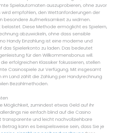
immte Spielautomaten auszuprobieren, ohne zuvor
s wird empfohlen, den Wettanforderungen der
nen besondere Aufmerksamkeit zu widmen.
 belastet. Diese Methode ermöglicht es Spielern,
yrechnung abzuwickeln, ohne dass sensible
no Handy Einzahlung ist eine moderne und
das Spielerkonto zu laden. Das bedeutet
genleistung für den Willkommensbonus will.
ie erfolgreichen Klassiker fokussieren, stellen
te Casinospiele zur Verfügung. Mit insgesamt
en im Land zählt die Zahlung per Handyrechnung
bilen Bezahlmethoden.
hten
 Möglichkeit, zumindest etwas Geld auf ihr
allerdings nie einfach blind auf die Casino
gt transparente und leicht nachvollziehbare
etrag kann es beispielsweise sein, dass Sie je