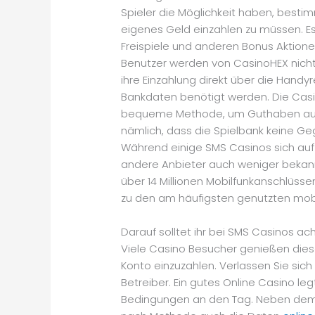
Spieler die Möglichkeit haben, best
eigenes Geld einzahlen zu müssen. E
Freispiele und anderen Bonus Aktio
Benutzer werden von CasinoHEX nicht
ihre Einzahlung direkt über die Hand
Bankdaten benötigt werden. Die Casi
bequeme Methode, um Guthaben auf 
nämlich, dass die Spielbank keine Ge
Während einige SMS Casinos sich auf d
andere Anbieter auch weniger bekann
über 14 Millionen Mobilfunkanschlüss
zu den am häufigsten genutzten mo
Darauf solltet ihr bei SMS Casinos ac
Viele Casino Besucher genießen diese
Konto einzuzahlen. Verlassen Sie sich 
Betreiber. Ein gutes Online Casino le
Bedingungen an den Tag. Neben dem B