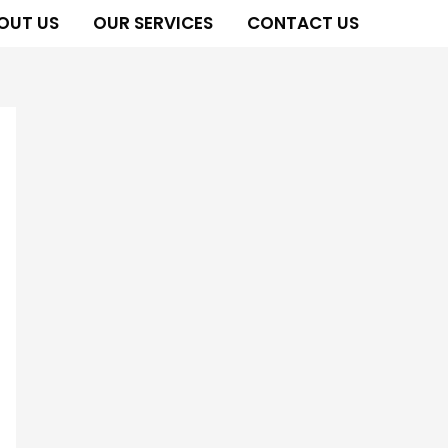
OUT US
OUR SERVICES
CONTACT US