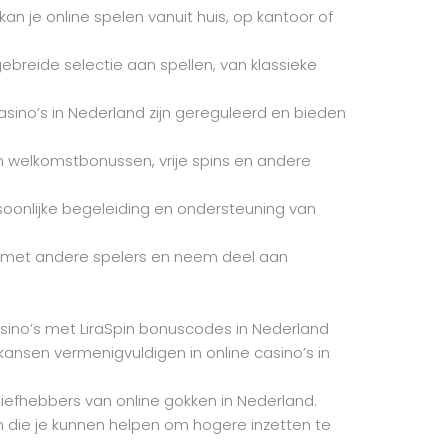
kan je online spelen vanuit huis, op kantoor of
gebreide selectie aan spellen, van klassieke
casino’s in Nederland zijn gereguleerd en bieden
n welkomstbonussen, vrije spins en andere
rsoonlijke begeleiding en ondersteuning van
ng met andere spelers en neem deel aan
asino’s met LiraSpin bonuscodes in Nederland
kansen vermenigvuldigen in online casino’s in
 liefhebbers van online gokken in Nederland.
n die je kunnen helpen om hogere inzetten te