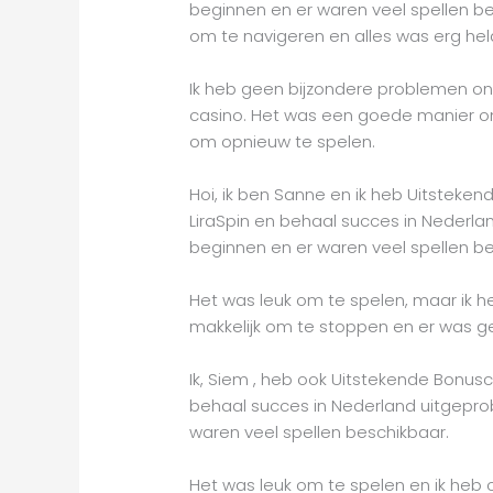
beginnen en er waren veel spellen be
om te navigeren en alles was erg hel
Ik heb geen bijzondere problemen on
casino. Het was een goede manier om
om opnieuw te spelen.
Hoi, ik ben Sanne en ik heb Uitsteken
LiraSpin en behaal succes in Nederla
beginnen en er waren veel spellen be
Het was leuk om te spelen, maar ik 
makkelijk om te stoppen en er was g
Ik, Siem , heb ook Uitstekende Bonusc
behaal succes in Nederland uitgepro
waren veel spellen beschikbaar.
Het was leuk om te spelen en ik heb