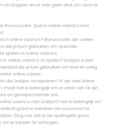
om te stoppen en er was geen druk om door te
e Bonuscodes: Spel in online casino’s met
nd
s in online casino’s? Bonuscodes zijn unieke
ers die je kunt gebruiken om speciale
e spelen in online casino’s.
 in online casino’s te spelen? LiraSpin is een
erland die je kan gebruiken om snel en veilig
riete online casino.
en die LiraSpin accepteren? Er zijn veel online
, maar het is belangrijk om er zeker van te zijn
are en gerespecteerde site.
nline casino’s met LiraSpin? Het is belangrijk om
 bankroll goed te beheren om succesvol te
iraSpin. Zorg ook dat je de spelregels goed
s om je kansen te verhogen.