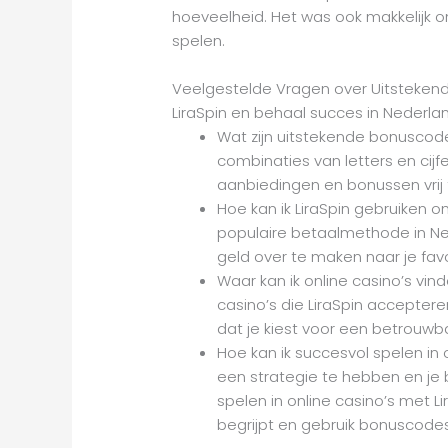
hoeveelheid. Het was ook makkelijk 
spelen.
Veelgestelde Vragen over Uitstekend
LiraSpin en behaal succes in Nederla
Wat zijn uitstekende bonuscode
combinaties van letters en cijf
aanbiedingen en bonussen vrij t
Hoe kan ik LiraSpin gebruiken om
populaire betaalmethode in Ned
geld over te maken naar je favo
Waar kan ik online casino’s vind
casino’s die LiraSpin accepteren
dat je kiest voor een betrouwb
Hoe kan ik succesvol spelen in o
een strategie te hebben en je
spelen in online casino’s met L
begrijpt en gebruik bonuscode