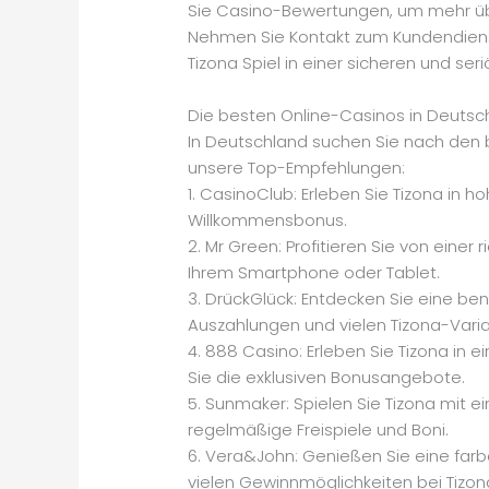
Sie Casino-Bewertungen, um mehr übe
Nehmen Sie Kontakt zum Kundendiens
Tizona Spiel in einer sicheren und s
Die besten Online-Casinos in Deutschl
In Deutschland suchen Sie nach den b
unsere Top-Empfehlungen:
1. CasinoClub: Erleben Sie Tizona in ho
Willkommensbonus.
2. Mr Green: Profitieren Sie von einer
Ihrem Smartphone oder Tablet.
3. DrückGlück: Entdecken Sie eine ben
Auszahlungen und vielen Tizona-Vari
4. 888 Casino: Erleben Sie Tizona in
Sie die exklusiven Bonusangebote.
5. Sunmaker: Spielen Sie Tizona mit e
regelmäßige Freispiele und Boni.
6. Vera&John: Genießen Sie eine far
vielen Gewinnmöglichkeiten bei Tizon