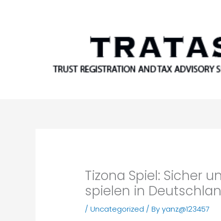
Skip
to
content
Tizona Spiel: Sicher 
spielen in Deutschla
/
Uncategorized
/ By
yanz@123457