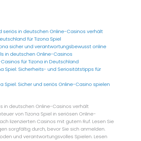
d seriös in deutschen Online-Casinos verhält
eutschland für Tizona Spiel
Tizona sicher und verantwortungsbewusst online
ls in deutschen Online-Casinos
-Casinos für Tizona in Deutschland
Spiel: Sicherheits- und Seriositätstipps für
na Spiel: Sicher und seriös Online-Casino spielen
ös in deutschen Online-Casinos verhält
euer von Tizona Spiel in seriösen Online-
ach lizenzierten Casinos mit gutem Ruf. Lesen Sie
n sorgfältig durch, bevor Sie sich anmelden.
oden und verantwortungsvolles Spielen. Lesen