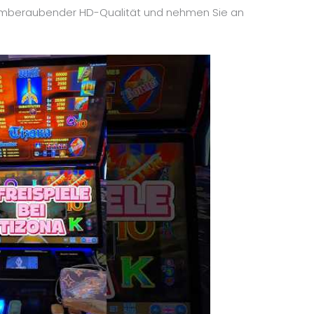
atemberaubender HD-Qualität und nehmen Sie an