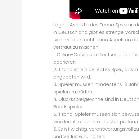
Legale Aspekte des Tizona Spiels in
In Deutschland gibt es strenge Vorschr
sich mit den rechtlichen Aspekten de
vertraut zu machen.
1. Online-Casinos in Deutschland müss
operieren.
2. Tizona ist ein beliebtes Spiel, das 
angeboten wird.
3. Spieler müssen mindestens 18 Jahr
spielen zu dürfen.
4. Glücksspielgewinne sind in Deutschl
Berufsspieler.
5. Tizona-Spieler müssen sich bewuss
werden, ihre Identität zu überprüfe
6. Es ist wichtig, verantwortungsvoll z
und Verluste zu halten.