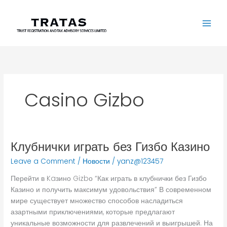
Skip
to
content
Casino Gizbo
Клубнички играть без Гизбо Казино
Клубнички
играть
Leave a Comment
/
Новости
/
yanz@123457
без
Гизбо
Перейти в Kaзино Gizbо “Как играть в клубнички без Гизбо
Казино
Казино и получить максимум удовольствия” В современном
мире существует множество способов насладиться
азартными приключениями, которые предлагают
уникальные возможности для развлечений и выигрышей. На