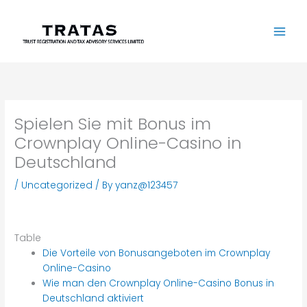
Skip
to
content
Spielen Sie mit Bonus im
Crownplay Online-Casino in
Deutschland
/
Uncategorized
/ By
yanz@123457
Table
Die Vorteile von Bonusangeboten im Crownplay
Online-Casino
Wie man den Crownplay Online-Casino Bonus in
Deutschland aktiviert