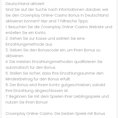
Deutschland aktiviert
Sind Sie auf der Suche nach Informationen darüber, wie
Sie den Crownplay Online-Casino Bonus in Deutschland
aktivieren können? Hier sind 7 hilfreiche Tipps:
1. Besuchen Sie die Crownplay Online-Casino Website und
erstellen Sie ein Konto.
2. Gehen Sie zur Kasse und wählen Sie eine
Einzahlungsmethode aus.
3. Geben Sie den Bonuscode ein, um Ihren Bonus zu
aktivieren.
4. Die meisten Einzahlungsmethoden qualifizieren Sie
automatisch für den Bonus.
5. Stellen Sie sicher, dass Ihre Einzahlungssumme den
Mindestbetrag für den Bonus erfüllt.
6. Der Bonus wird Ihrem Konto gutgeschrieben, sobald
Ihre Einzahlung abgeschlossen ist.
7. Beginnen Sie mit dem Spielen Ihrer Lieblingsspiele und
nutzen Sie Ihren Bonus!
Crownplay Online-Casino: Die besten Spiele mit Bonus