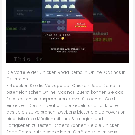
Die Vorteile der Chicken Road Demo in Online-Casinos in
Österreich
Entdecken Sie die Vorzüge der Chicken Road Demo in
österreichischen Online-Casinos. Zuerst können Sie das
Spiel kostenlos ausprobieren, bevor Sie echtes Geld
einsetzen. Dies ist ideal, um die Regeln und Funktionen
des Spiels zu verstehen. Zweitens bietet die Demoversion
eine risikofreie Möglichkeit, Ihre Strategien und
Fähigkeiten zu testen. Drittens können Sie die Chicken
Road Demo auf verschiedenen Geräten spielen, was