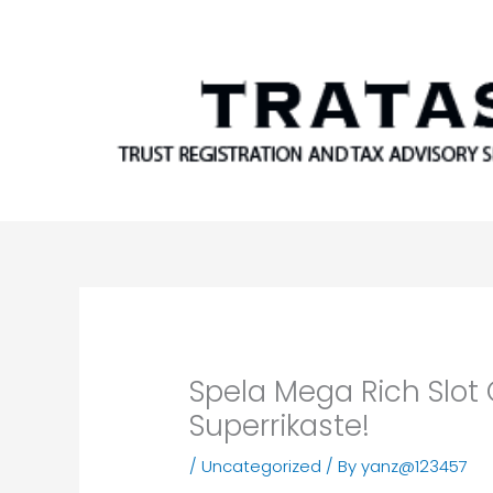
Skip
to
content
Spela Mega Rich Slot 
Superrikaste!
/
Uncategorized
/ By
yanz@123457