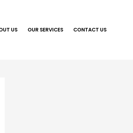
OUT US
OUR SERVICES
CONTACT US