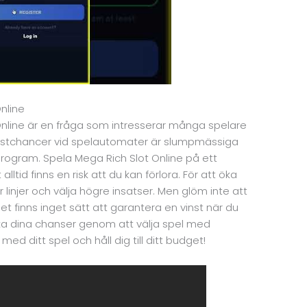
nline
Online är en fråga som intresserar många spelare
t vinstchancer vid spelautomater är slumpmässiga
ogram. Spela Mega Rich Slot Online på ett
lltid finns en risk att du kan förlora. För att öka
 linjer och välja högre insatser. Men glöm inte att
Det finns inget sätt att garantera en vinst när du
a dina chanser genom att välja spel med
med ditt spel och håll dig till ditt budget!