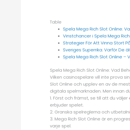
Table
Spela Mega Rich Slot Online: 
Vinstchancer i Spela Mega Rich 
Strategier För Att Vinna Stort P
Sveriges Superrika: Varför De ä
Spela Mega Rich Slot Online – V
Spela Mega Rich Slot Online: Vad Be
Vilken casinospelare vill inte prova 
Slot Online och upplev en av de mes
digitala spelmarknaden. Men innan du 
1. Först och främst, se till att du vä
erbjuder spelet.
2. Granska spelreglerna och utbetaln
3. Mega Rich Slot Online är en progres
varje spel.