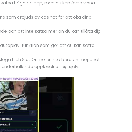
du satsa höga belopp, men du kan även vinna
ns som erbjuds av casinot för att öka dina
lande och att inte satsa mer än du kan tillåta dig
n autoplay-funktion som gör att du kan sätta
! Mega Rich Slot Online är inte bara en möjlighet
 underhållande upplevelse i sig själv.