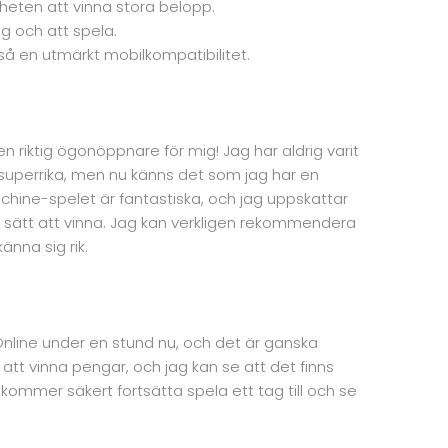
gheten att vinna stora belopp.
ig och att spela.
kså en utmärkt mobilkompatibilitet.
en riktig ögonöppnare för mig! Jag har aldrig varit
superrika, men nu känns det som jag har en
chine-spelet är fantastiska, och jag uppskattar
a sätt att vinna. Jag kan verkligen rekommendera
änna sig rik.
Online under en stund nu, och det är ganska
 att vinna pengar, och jag kan se att det finns
g kommer säkert fortsätta spela ett tag till och se