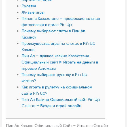
Рулетка
Живые игры
Пинап в Казахстане – профессиональная
фотосессия в стиле Pin Up
Почему выбирают слоты в Пин Ап
Казино?
Преимущества игры на слотах в Pin Up
Казино
Пин Ап – лучшее казино Казахстана
Официальный сайт ᐈ Играть на деньги в
игровые Автоматы
Почему выбирают рулетку в Pin Up
казино?
Как играть в рулетку на официальном
сайте Pin Up?
Пин Ап Казино Официальный сайт Pin Up
Casino – Входи и играй онлайн
Пин Ап Казино Официальный Сайт – Играть в Онлайн