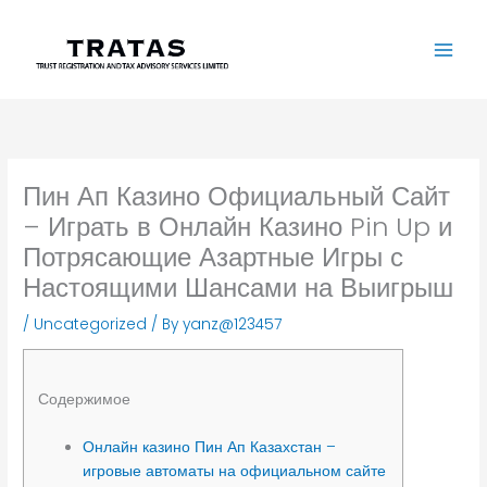
Skip
to
content
Пин Ап Казино Официальный Сайт
– Играть в Онлайн Казино Pin Up и
Потрясающие Азартные Игры с
Настоящими Шансами на Выигрыш
/
Uncategorized
/ By
yanz@123457
Содержимое
Онлайн казино Пин Ап Казахстан –
игровые автоматы на официальном сайте