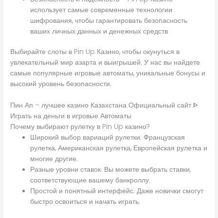
использует самые современные технологии
шифрования, чтобы гарантировать безопасность
ваших личных данных и денежных средств
Выбирайте слоты в Pin Up Казино, чтобы окунуться в
увлекательный мир азарта и выигрышей. У нас вы найдете
самые популярные игровые автоматы, уникальные бонусы и
высокий уровень безопасности.
Пин Ап – лучшее казино Казахстана Официальный сайт ᐈ
Играть на деньги в игровые Автоматы
Почему выбирают рулетку в Pin Up казино?
Широкий выбор вариаций рулетки: Французская
рулетка, Американская рулетка, Европейская рулетка и
многие другие.
Разные уровни ставок: Вы можете выбрать ставки,
соответствующие вашему банкроллу.
Простой и понятный интерфейс: Даже новички смогут
быстро освоиться и начать играть.