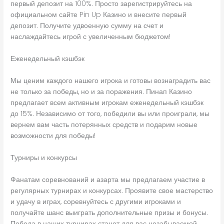
первый депозит на 100%. Просто зарегистрируйтесь на
официальном сайте Pin Up Казино и внесите первый
депозит. Получите удвоенную сумму на счет и
наслаждайтесь игрой с увеличенным бюджетом!
Еженедельный кэшбэк
Мы ценим каждого нашего игрока и готовы вознаградить вас
не только за победы, но и за поражения. Пинап Казино
предлагает всем активным игрокам еженедельный кэшбэк
до 15%. Независимо от того, победили вы или проиграли, мы
вернем вам часть потерянных средств и подарим новые
возможности для победы!
Турниры и конкурсы
Фанатам соревнований и азарта мы предлагаем участие в
регулярных турнирах и конкурсах. Проявите свое мастерство
и удачу в играх, соревнуйтесь с другими игроками и
получайте шанс выиграть дополнительные призы и бонусы.
Победа в наших турнирах станет для вас незабываемой