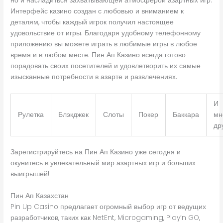
но и насладиться захватывающей атмосферой азартных игр.
Интерфейс казино создан с любовью и вниманием к
деталям, чтобы каждый игрок получил настоящее
удовольствие от игры. Благодаря удобному телефонному
приложению вы можете играть в любимые игры в любое
время и в любом месте. Пин Ап Казино всегда готово
порадовать своих посетителей и удовлетворить их самые
изысканные потребности в азарте и развлечениях.
И
Рулетка
Блэкджек
Слоты
Покер
Баккара
мн
др
Зарегистрируйтесь на Пин Ап Казино уже сегодня и
окунитесь в увлекательный мир азартных игр и больших
выигрышей!
Пин Ап Казахстан
Pin Up Casino предлагает огромный выбор игр от ведущих
разработчиков, таких как NetEnt, Microgaming, Play’n GO,