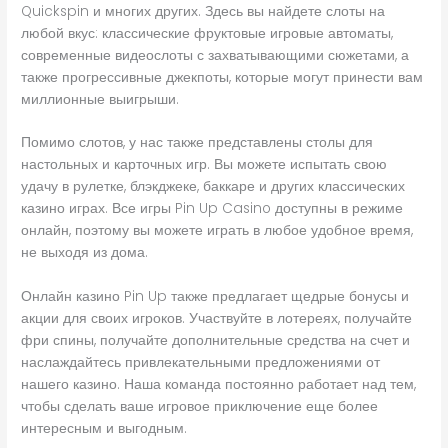
Quickspin и многих других. Здесь вы найдете слоты на
любой вкус: классические фруктовые игровые автоматы,
современные видеослоты с захватывающими сюжетами, а
также прогрессивные джекпоты, которые могут принести вам
миллионные выигрыши.
Помимо слотов, у нас также представлены столы для
настольных и карточных игр. Вы можете испытать свою
удачу в рулетке, блэкджеке, баккаре и других классических
казино играх. Все игры Pin Up Casino доступны в режиме
онлайн, поэтому вы можете играть в любое удобное время,
не выходя из дома.
Онлайн казино Pin Up также предлагает щедрые бонусы и
акции для своих игроков. Участвуйте в лотереях, получайте
фри спины, получайте дополнительные средства на счет и
наслаждайтесь привлекательными предложениями от
нашего казино. Наша команда постоянно работает над тем,
чтобы сделать ваше игровое приключение еще более
интересным и выгодным.