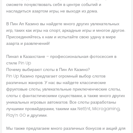
сможете почувствовать себя в центре событий и
насладиться азартом игры, не выходя из дома.
В Пин Ап Казино вы найдете много других увлекательных
игр, таких как игры на спорт, аркадные игры и многое другое.
Присоединяйтесь к нам и испытайте свою удачу в мире
азарта и развлечений!
Пинап в Казахстане – профессиональная фотосессия в
стиле Pin Up
Почему выбирают слоты в Пин Ап Казино?
Pin Up Казино предлагает огромный выбор слотов
различных жанров. У нас вы найдете классические
фруктовые слоты, увлекательные приключенческие слоты,
слоты с фантастическими существами, а также много других
уникальных игровых автоматов. Все слоты разработаны
лучшими провайдерами, такими как NetEnt, Microgaming,
Play’n GO и другими.
Мы также предлагаем много различных бонусов и акций для