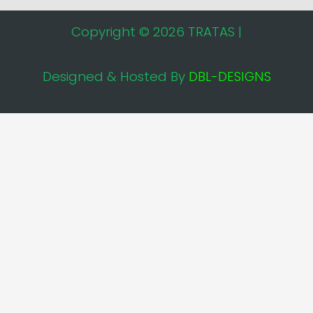
Copyright © 2026 TRATAS |
Designed & Hosted By
DBL-DESIGNS