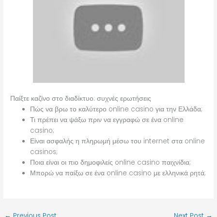
Παίξτε καζίνο στο διαδίκτυο: συχνές ερωτήσεις
Πώς να βρω το καλύτερο online casino για την Ελλάδα;
Τι πρέπει να ψάξω πριν να εγγραφώ σε ένα online
casino;
Είναι ασφαλής η πληρωμή μέσω του internet στα online
casinos;
Ποια είναι οι πιο δημοφιλείς online casino παιχνίδια;
Μπορώ να παίξω σε ένα online casino με ελληνικά ρητά;
←
Previous Post
Next Post
→