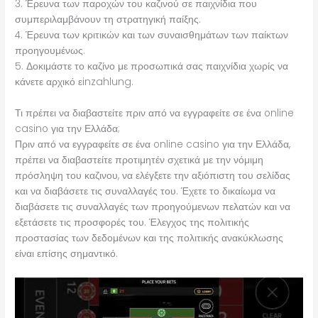
3. Έρευνα των παροχών του καζινού σε παιχνίδια που
συμπεριλαμβάνουν τη στρατηγική παίξης.
4. Έρευνα των κριτικών και των συναισθημάτων των παίκτων
προηγουμένως.
5. Δοκιμάστε το καζίνο με προσωπικά σας παιχνίδια χωρίς να
κάνετε αρχικό εinzahlung.
Τι πρέπει να διαβαστείτε πριν από να εγγραφείτε σε ένα online
casino για την Ελλάδα;
Πριν από να εγγραφείτε σε ένα online casino για την Ελλάδα,
πρέπει να διαβαστείτε προτιμητέν σχετικά με την νόμιμη
πρόσληψη του καζινου, να ελέγξετε την αξιόπιστη του σελίδας
και να διαβάσετε τις συναλλαγές του. Έχετε το δικαίωμα να
διαβάσετε τις συναλλαγές των προηγούμενων πελατών και να
εξετάσετε τις προσφορές του. Έλεγχος της πολιτικής
προστασίας των δεδομένων και της πολιτικής ανακύκλωσης
είναι επίσης σημαντικό.