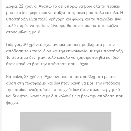
Σοφία, 22 χρόνια: Αγαπώ το ότι μπορώ να βρω όλα τα προικιά
μου στο ίδιο μέρος και να παίξω τα προικιά μου πολύ εύκολα. Η
υποστήριξη είναι πολύ γρήγορη και φιλική, και τα παιχνίδια είναι
πολύ παρέα να παίξετε. Σίγουρα θα συνιστάω αυτό το καζίνο
στους φίλους μου!
Γιώργος, 30 χρόνια: Έχω αντιμετωπίσει προβλήματα με την
απόδοση του παιχνιδιού και την επικοινωνία με την υποστήριξη.
Το σύστημα δεν ήταν πολύ εύκολο να χρησιμοποιηθεί και δεν
ήταν ικανό να βρει την απάντηση που ψάχνα.
Κατερίνα, 33 χρόνια: Έχω αντιμετωπίσει προβλήματα με την
αξιόπιστη πλατφόρμα και δεν ήταν ικανή να βρει την απόδοση
της οποίας αναζητούσα. Το παιχνίδι δεν ήταν πολύ ενεργητικό
και δεν ήταν ικανό να με διευκολυνθεί να βρω την απόδοση που
ψάχνα.