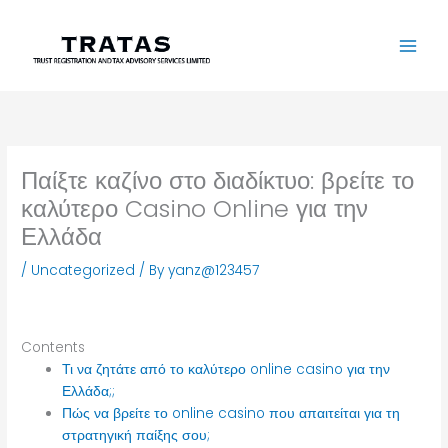
Skip
to
content
Παίξτε καζίνο στο διαδίκτυο: βρείτε το
καλύτερο Casino Online για την
Ελλάδα
/
Uncategorized
/ By
yanz@123457
Contents
Τι να ζητάτε από το καλύτερο online casino για την
Ελλάδα;;
Πώς να βρείτε το online casino που απαιτείται για τη
στρατηγική παίξης σου;