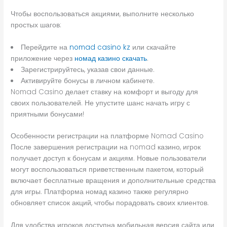
Чтобы воспользоваться акциями, выполните несколько
простых шагов:
Перейдите на
nomad casino kz
или скачайте
приложение через
номад казино скачать
.
Зарегистрируйтесь, указав свои данные.
Активируйте бонусы в личном кабинете.
Nomad Casino делает ставку на комфорт и выгоду для
своих пользователей. Не упустите шанс начать игру с
приятными бонусами!
Особенности регистрации на платформе Nomad Casino
После завершения регистрации на nomad казино, игрок
получает доступ к бонусам и акциям. Новые пользователи
могут воспользоваться приветственным пакетом, который
включает бесплатные вращения и дополнительные средства
для игры. Платформа номад казино также регулярно
обновляет список акций, чтобы порадовать своих клиентов.
Для удобства игроков доступна мобильная версия сайта или