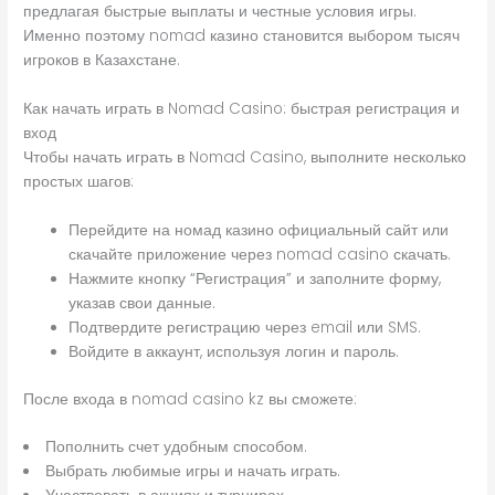
предлагая быстрые выплаты и честные условия игры.
Именно поэтому nomad казино становится выбором тысяч
игроков в Казахстане.
Как начать играть в Nomad Casino: быстрая регистрация и
вход
Чтобы начать играть в Nomad Casino, выполните несколько
простых шагов:
Перейдите на номад казино официальный сайт или
скачайте приложение через nomad casino скачать.
Нажмите кнопку “Регистрация” и заполните форму,
указав свои данные.
Подтвердите регистрацию через email или SMS.
Войдите в аккаунт, используя логин и пароль.
После входа в nomad casino kz вы сможете:
Пополнить счет удобным способом.
Выбрать любимые игры и начать играть.