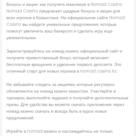
Бонусы и акции: как получить максимум в Nomad Casino
Nomad Casino предлагает щедрые бонусы и акции для
всех игроков в Казахстане. На официальном сайте Nomad
Casino вы найдете уникальные предложения, которые
помогут увеличить ваш банкролл и сделать игру еще
увлекательнее.
Зарегистрируйтесь на номад казино официальный сайт и
получите приветственный бонус, который включает
бесплатные вращения и удвоение первого депозита. Это
отличный старт для новых игроков в nomad casino kz.
Не забывайте следить за акциями, которые регулярно
обновляются на номад казино казахстан. Участвуйте в
турнирах, выполняйте задания и получайте дополнительные
призы. Для удобства вы можете скачать приложение через
номад казино скачать и всегда быть в курсе новых
предложений.
Играйте в nomad казино и наслаждайтесь не только