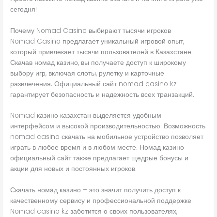
сегодня!
Почему Nomad Casino выбирают тысячи игроков
Nomad Casino предлагает уникальный игровой опыт,
который привлекает тысячи пользователей в Казахстане.
Скачав номад казино, вы получаете доступ к широкому
выбору игр, включая слоты, рулетку и карточные
развлечения. Официальный сайт nomad casino kz
гарантирует безопасность и надежность всех транзакций.
Nomad казино казахстан выделяется удобным
интерфейсом и высокой производительностью. Возможность
nomad casino скачать на мобильное устройство позволяет
играть в любое время и в любом месте. Номад казино
официальный сайт также предлагает щедрые бонусы и
акции для новых и постоянных игроков.
Скачать номад казино – это значит получить доступ к
качественному сервису и профессиональной поддержке.
Nomad casino kz заботится о своих пользователях,