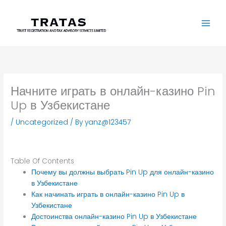
Skip
to
content
Начните играть в онлайн-казино Pin
Up в Узбекистане
/
Uncategorized
/ By
yanz@123457
Table Of Contents
Почему вы должны выбрать Pin Up для онлайн-казино
в Узбекистане
Как начинать играть в онлайн-казино Pin Up в
Узбекистане
Достоинства онлайн-казино Pin Up в Узбекистане