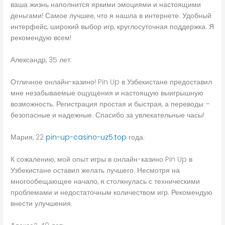
ваша жизнь наполнится яркими эмоциями и настоящими
деньгами! Самое лучшее, что я нашла в интернете. Удобный
интерфейс, широкий выбор игр, круглосуточная поддержка. Я
рекомендую всем!
Александр, 35 лет:
Отличное онлайн-казино! Pin Up в Узбекистане предоставил
мне незабываемые ощущения и настоящую выигрышную
возможность. Регистрация простая и быстрая, а переводы –
безопасные и надежные. Спасибо за увлекательные часы!
Мария, 22
pin-up-casino-uz5.top
года:
К сожалению, мой опыт игры в онлайн-казино Pin Up в
Узбекистане оставил желать лучшего. Несмотря на
многообещающее начало, я столкнулась с техническими
проблемами и недостаточным количеством игр. Рекомендую
внести улучшения.