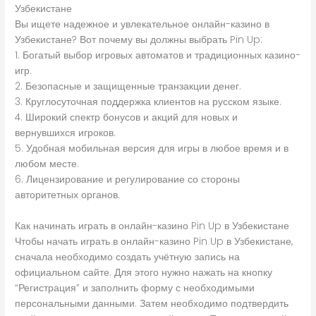
Узбекистане
Вы ищете надежное и увлекательное онлайн-казино в
Узбекистане? Вот почему вы должны выбрать Pin Up:
1. Богатый выбор игровых автоматов и традиционных казино-
игр.
2. Безопасные и защищенные транзакции денег.
3. Круглосуточная поддержка клиентов на русском языке.
4. Широкий спектр бонусов и акций для новых и
вернувшихся игроков.
5. Удобная мобильная версия для игры в любое время и в
любом месте.
6. Лицензирование и регулирование со стороны
авторитетных органов.
Как начинать играть в онлайн-казино Pin Up в Узбекистане
Чтобы начать играть в онлайн-казино Pin Up в Узбекистане,
сначала необходимо создать учётную запись на
официальном сайте. Для этого нужно нажать на кнопку
“Регистрация” и заполнить форму с необходимыми
персональными данными. Затем необходимо подтвердить