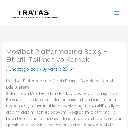
Skip
to
content
Mostbet Platformasına Baxış –
Ətraflı Təlimat və Kömək
/
Uncategorized
/ By
yanz@123457
Mostbet Platformasının Ətraflı Baxışı – Sizə Necə Kömək
Edə Bilərəm
Salam! Mən Mostbet-dən dostluq dəstək xidməti işçisiyəm.
Bu yazıda sizə Mostbet platformasının tam baxışını, onun
necə işlədiyini, üstünlüklərini və sizin üçün nə təklif etdiyini
addım-addım izah edəcəyəm. Məqsədim, platforma ilə
bağlı bütün suallarınızı aydınlaşdırmaq və istifadə zamanı
qarşılaşa biləcəyiniz məsələlərdə sizə kömək etməkdir.