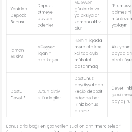
Müəyyən
Depozit
“Promosyo
Yenidən
günlərdə və
etməyə
bölməsini
Depozit
ya aksiyalar
davam
müntəzə
Bonusu
zamanı aktiv
edənlər
yoxlayın.
olur
Həmin liqada
Müəyyən
mərc etdikcə
Aksiyanın
İdman
liqanın
xal toplayıb
qaydaları
AKSİYA
azarkeşləri
mükafat
ətraflı öyr
qazanmaq
Dostunuz
qeydiyyatdan
Dəvət linki
Dostu
Bütün aktiv
keçib depozit
şəxsi mes
Dəvət Et
istifadəçilər
edəndə hər
paylaşın.
ikiniz bonus
alırsınız
Bonuslarla bağlı ən çox verilən sual onların “mərc tələbi”