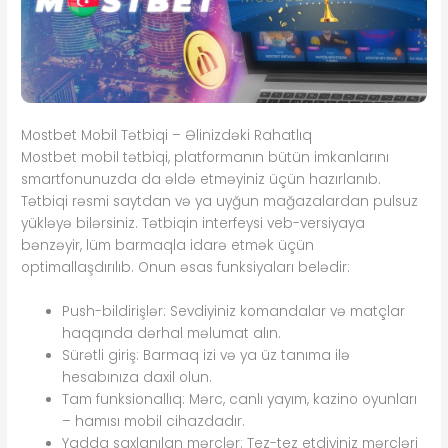
Mostbet Mobil Tətbiqi – Əlinizdəki Rahatlıq
Mostbet mobil tətbiqi, platformanın bütün imkanlarını
smartfonunuzda da əldə etməyiniz üçün hazırlanıb.
Tətbiqi rəsmi saytdan və ya uyğun mağazalardan pulsuz
yükləyə bilərsiniz. Tətbiqin interfeysi veb-versiyaya
bənzəyir, lüm barmaqla idarə etmək üçün
optimallaşdırılıb. Onun əsas funksiyaları belədir:
Push-bildirişlər: Sevdiyiniz komandalar və matçlar
haqqında dərhal məlumat alın.
Sürətli giriş: Barmaq izi və ya üz tanıma ilə
hesabınıza daxil olun.
Tam funksionallıq: Mərc, canlı yayım, kazino oyunları
– hamısı mobil cihazdadır.
Yadda saxlanılan mərclər: Tez-tez etdiyiniz mərcləri