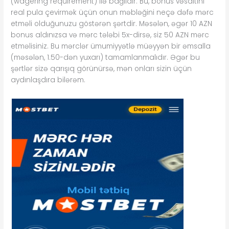
(wagering requirement) ilə bağlıdır. Bu, bonus vəsaitini
real pula çevirmək üçün onun məbləğini neçə dəfə mərc
etməli olduğunuzu göstərən şərtdir. Məsələn, əgər 10 AZN
bonus aldınızsa və mərc tələbi 5x-dirsə, siz 50 AZN mərc
etməlisiniz. Bu mərclər ümumiyyətlə müəyyən bir əmsalla
(məsələn, 1.50-dən yuxarı) tamamlanmalıdır. Əgər bu
şərtlər sizə qarışıq görünürsə, mən onları sizin üçün
aydınlaşdıra bilərəm.