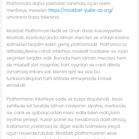
Platformanı daha yaxından tanımaq üçün rəsmi
mənbəyə, məsələn
https://mostbet-yukle-az.org/
ünvanına baxa bilərsiniz.
Mostbet Platforması Nədir və Onun Əsas Xüsusiyyətləri
Mostbet, Azərbaycanda idman mərcləri və onlayn kazino
xidmətləri təqdim edən geniş platformadır. Platforma öz
istifadəçilərinə rahat interfeys, müxtəlif hadisələr və oyun
seçimləri təqdim edir. Burada həm idman mərcləri, həm
də müxtəlif slot maşınları, kart oyunları və canlı dilerlə
oynamaq imkanı var. Mənim işim isə sizə bu
funksionallıqdan tam istifadə etməyinizdə kömək
etməkdir.
Platformanın interfeysi sadə və başa düşüləndir. Əsas
səhifədə sol tərəfdə idman növlərinin siyahısı, mərkəzdə
isə canlı və qabaqcadan mərc edilə bilən matçların
siyahısı yerləşir. Yuxarı panel isə hesabınıza daxil olmaq,
balansınızı yoxlamaq və digər vacib bölmələrə keçid
üçün nəzərdə tutulub. Mostbet platformasının əsas