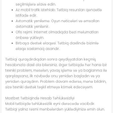
seçilmişlərə əlavə edin.
Az mobil trafik istehlakı: Tətbiq resursları qənaətlə
istifadə edir.
Avtomatik yeniləmə: Oyun nəticələri və əmsalları
avtomatik yenilənir.
Ofis rejimi: İnternet olmadıqda bəzi məlumatları
önbəxə yükləyin.
Birbaşa dəstək əlaqəsi: Tətbiq daxilində bizimlə
əlaqə saxlamaq asandır.
Tətbiqi quraşdırdıqdan sonra qeydiyyatdan keçmiş
hesabınızla daxil ola bilərsiniz. Əgər tətbiqdə hər hansı bir
texniki problem, məsələn, yavaş işləmə və ya bağlanma ilə
qarşılaşsanız, ilk növbədə onu yenidən başladın və ya
yenidən quraşdırın. Problem davam edərsə, mənə bildirin,
sizə texniki dəstək təşkil etməyə kömək edəcəyəm.
Mostbet Tətbiqində Hesab Təhlükəsizliyi
Mobil tətbiqdə təhlükəsizlik eyni dərəcədə vacibdir.
Tətbiqi yalnız rəsmi mənbələrdən yüklədiyinizə əmin olun.