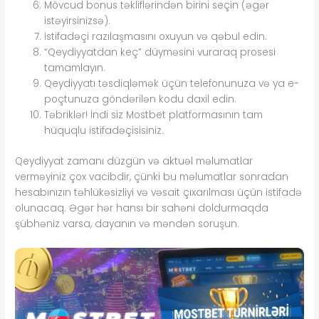
Mövcud bonus təkliflərindən birini seçin (əgər
istəyirsinizsə).
İstifadəçi razılaşmasını oxuyun və qəbul edin.
“Qeydiyyatdan keç” düyməsini vuraraq prosesi
tamamlayın.
Qeydiyyatı təsdiqləmək üçün telefonunuza və ya e-
poçtunuza göndərilən kodu daxil edin.
Təbriklər! İndi siz Mostbet platformasının tam
hüquqlu istifadəçisisiniz.
Qeydiyyat zamanı düzgün və aktuəl məlumatlar
verməyiniz çox vacibdir, çünki bu məlumatlar sonradan
hesabınızın təhlükəsizliyi və vəsait çıxarılması üçün istifadə
olunacaq. Əgər hər hansı bir sahəni doldurmaqda
şübhəniz varsa, dayanın və məndən soruşun.