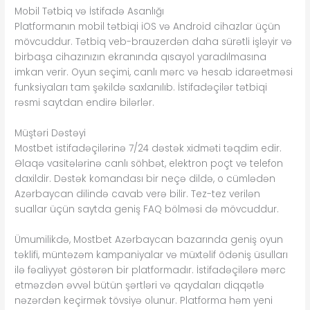
Mobil Tətbiq və İstifadə Asanlığı
Platformanın mobil tətbiqi iOS və Android cihazlar üçün
mövcuddur. Tətbiq veb-brauzerdən daha sürətli işləyir və
birbaşa cihazınızın ekranında qısayol yaradılmasına
imkan verir. Oyun seçimi, canlı mərc və hesab idarəetməsi
funksiyaları tam şəkildə saxlanılıb. İstifadəçilər tətbiqi
rəsmi saytdan endirə bilərlər.
Müştəri Dəstəyi
Mostbet istifadəçilərinə 7/24 dəstək xidməti təqdim edir.
Əlaqə vasitələrinə canlı söhbət, elektron poçt və telefon
daxildir. Dəstək komandası bir neçə dildə, o cümlədən
Azərbaycan dilində cavab verə bilir. Tez-tez verilən
suallar üçün saytda geniş FAQ bölməsi də mövcuddur.
Ümumilikdə, Mostbet Azərbaycan bazarında geniş oyun
təklifi, müntəzəm kampaniyalar və müxtəlif ödəniş üsulları
ilə fəaliyyət göstərən bir platformadır. İstifadəçilərə mərc
etməzdən əvvəl bütün şərtləri və qaydaları diqqətlə
nəzərdən keçirmək tövsiyə olunur. Platforma həm yeni