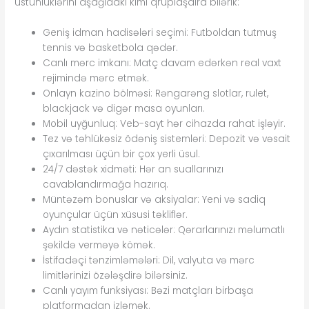
üstünlüklərini aşağıdakı kimi qruplaşdıra bilərik:
Geniş idman hadisələri seçimi: Futboldan tutmuş
tennis və basketbola qədər.
Canlı mərc imkanı: Matç davam edərkən real vaxt
rejimində mərc etmək.
Onlayn kazino bölməsi: Rəngarəng slotlar, rulet,
blackjack və digər masa oyunları.
Mobil uyğunluq: Veb-sayt hər cihazda rahat işləyir.
Tez və təhlükəsiz ödəniş sistemləri: Depozit və vəsait
çıxarılması üçün bir çox yerli üsul.
24/7 dəstək xidməti: Hər an suallarınızı
cavablandırmağa hazırıq.
Müntəzəm bonuslar və aksiyalar: Yeni və sadiq
oyunçular üçün xüsusi təkliflər.
Aydın statistika və nəticələr: Qərarlarınızı məlumatlı
şəkildə verməyə kömək.
İstifadəçi tənzimləmələri: Dil, valyuta və mərc
limitlərinizi özələşdirə bilərsiniz.
Canlı yayım funksiyası: Bəzi matçları birbaşa
platformadan izləmək.