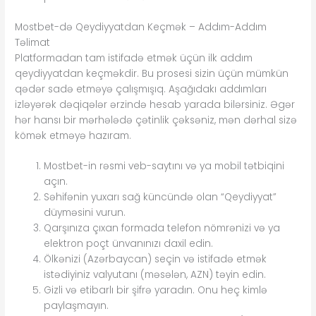
Mostbet-də Qeydiyyatdan Keçmək – Addım-Addım
Təlimat
Platformadan tam istifadə etmək üçün ilk addım
qeydiyyatdan keçməkdir. Bu prosesi sizin üçün mümkün
qədər sadə etməyə çalışmışıq. Aşağıdakı addımları
izləyərək dəqiqələr ərzində hesab yarada bilərsiniz. Əgər
hər hansı bir mərhələdə çətinlik çəksəniz, mən dərhal sizə
kömək etməyə hazıram.
Mostbet-in rəsmi veb-saytını və ya mobil tətbiqini
açın.
Səhifənin yuxarı sağ küncündə olan “Qeydiyyat”
düyməsini vurun.
Qarşınıza çıxan formada telefon nömrənizi və ya
elektron poçt ünvanınızı daxil edin.
Ölkənizi (Azərbaycan) seçin və istifadə etmək
istədiyiniz valyutanı (məsələn, AZN) təyin edin.
Gizli və etibarlı bir şifrə yaradın. Onu heç kimlə
paylaşmayın.