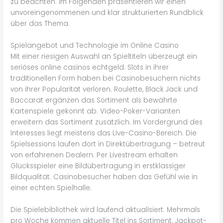
zu beachten. Im Folgenden präsentieren wir einen
unvoreingenommenen und klar strukturierten Rundblick
über das Thema.
Spielangebot und Technologie im Online Casino
Mit einer riesigen Auswahl an Spieltiteln überzeugt ein
seriöses online casinos echtgeld. Slots in ihrer
traditionellen Form haben bei Casinobesuchern nichts
von ihrer Popularität verloren. Roulette, Black Jack und
Baccarat ergänzen das Sortiment als bewährte
Kartenspiele gekonnt ab. Video-Poker-Varianten
erweitern das Sortiment zusätzlich. Im Vordergrund des
Interesses liegt meistens das Live-Casino-Bereich. Die
Spielsessions laufen dort in Direktübertragung – betreut
von erfahrenen Dealern. Per Livestream erhalten
Glücksspieler eine Bildübertragung in erstklassiger
Bildqualität. Casinobesucher haben das Gefühl wie in
einer echten Spielhalle.
Die Spielebibliothek wird laufend aktualisiert. Mehrmals
pro Woche kommen aktuelle Titel ins Sortiment. Jackpot-