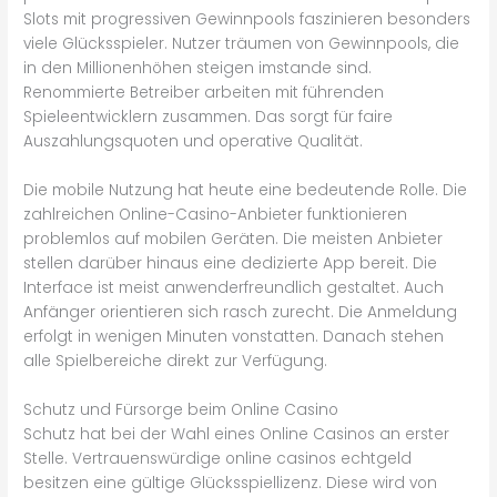
Slots mit progressiven Gewinnpools faszinieren besonders
viele Glücksspieler. Nutzer träumen von Gewinnpools, die
in den Millionenhöhen steigen imstande sind.
Renommierte Betreiber arbeiten mit führenden
Spieleentwicklern zusammen. Das sorgt für faire
Auszahlungsquoten und operative Qualität.
Die mobile Nutzung hat heute eine bedeutende Rolle. Die
zahlreichen Online-Casino-Anbieter funktionieren
problemlos auf mobilen Geräten. Die meisten Anbieter
stellen darüber hinaus eine dedizierte App bereit. Die
Interface ist meist anwenderfreundlich gestaltet. Auch
Anfänger orientieren sich rasch zurecht. Die Anmeldung
erfolgt in wenigen Minuten vonstatten. Danach stehen
alle Spielbereiche direkt zur Verfügung.
Schutz und Fürsorge beim Online Casino
Schutz hat bei der Wahl eines Online Casinos an erster
Stelle. Vertrauenswürdige online casinos echtgeld
besitzen eine gültige Glücksspiellizenz. Diese wird von