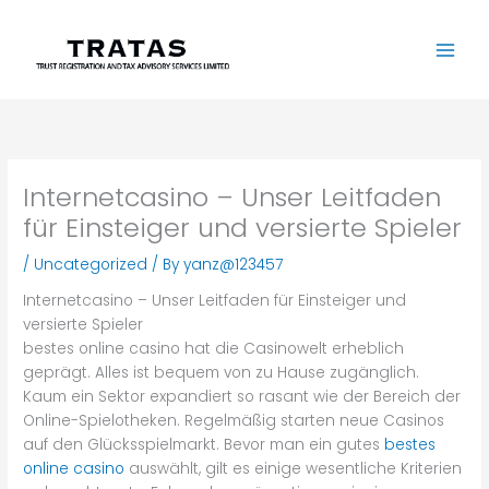
Skip
to
content
Internetcasino – Unser Leitfaden
für Einsteiger und versierte Spieler
/
Uncategorized
/ By
yanz@123457
Internetcasino – Unser Leitfaden für Einsteiger und
versierte Spieler
bestes online casino hat die Casinowelt erheblich
geprägt. Alles ist bequem von zu Hause zugänglich.
Kaum ein Sektor expandiert so rasant wie der Bereich der
Online-Spielotheken. Regelmäßig starten neue Casinos
auf den Glücksspielmarkt. Bevor man ein gutes
bestes
online casino
auswählt, gilt es einige wesentliche Kriterien