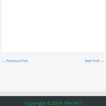
←
Previous Post
Next Post
→
Copyright © 2026 TRATAS |