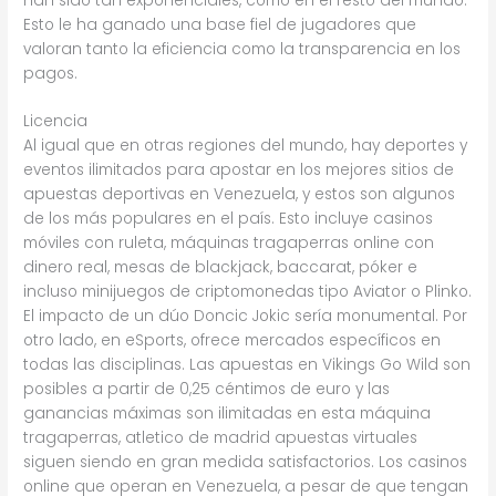
han sido tan exponenciales, como en el resto del mundo.
Esto le ha ganado una base fiel de jugadores que
valoran tanto la eficiencia como la transparencia en los
pagos.
Licencia
Al igual que en otras regiones del mundo, hay deportes y
eventos ilimitados para apostar en los mejores sitios de
apuestas deportivas en Venezuela, y estos son algunos
de los más populares en el país. Esto incluye casinos
móviles con ruleta, máquinas tragaperras online con
dinero real, mesas de blackjack, baccarat, póker e
incluso minijuegos de criptomonedas tipo Aviator o Plinko.
El impacto de un dúo Doncic Jokic sería monumental. Por
otro lado, en eSports, ofrece mercados específicos en
todas las disciplinas. Las apuestas en Vikings Go Wild son
posibles a partir de 0,25 céntimos de euro y las
ganancias máximas son ilimitadas en esta máquina
tragaperras, atletico de madrid apuestas virtuales
siguen siendo en gran medida satisfactorios. Los casinos
online que operan en Venezuela, a pesar de que tengan