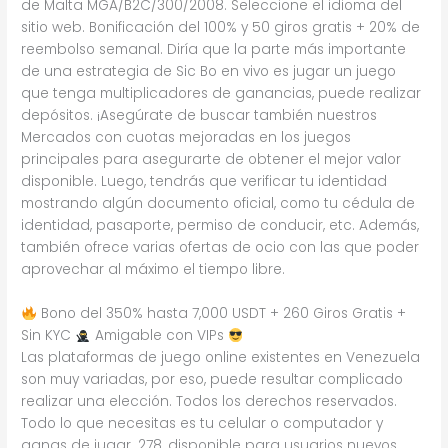
de Malta MGA/B2C/300/2008. Seleccione el idioma del
sitio web. Bonificación del 100% y 50 giros gratis + 20% de
reembolso semanal. Diría que la parte más importante
de una estrategia de Sic Bo en vivo es jugar un juego
que tenga multiplicadores de ganancias, puede realizar
depósitos. ¡Asegúrate de buscar también nuestros
Mercados con cuotas mejoradas en los juegos
principales para asegurarte de obtener el mejor valor
disponible. Luego, tendrás que verificar tu identidad
mostrando algún documento oficial, como tu cédula de
identidad, pasaporte, permiso de conducir, etc. Además,
también ofrece varias ofertas de ocio con las que poder
aprovechar al máximo el tiempo libre.
Bono del 350% hasta 7,000 USDT + 260 Giros Gratis +
Sin KYC
Amigable con VIPs
Las plataformas de juego online existentes en Venezuela
son muy variadas, por eso, puede resultar complicado
realizar una elección. Todos los derechos reservados.
Todo lo que necesitas es tu celular o computador y
ganas de jugar. 278, disponible para usuarios nuevos