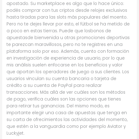
apostado. Su marketplace es algo que lo hace único:
podés comprar con tus criptos desde relojes exclusivos
hasta tiradas para las slots más populares del moento.
Pero no te dejes llevar por esto, el fútbol se ha metido de
a poco en estas tierras. Puede que losbonos de
apuestasde bienvenida u otras promociones deportivas
te parezcan maravillosos, pero no te registres en una
plataforma solo por eso. Además, cuento con formación
en investigación de experiencia de usuario, por lo que
mis análisis suelen enfocarse en los beneficios y valor
que aportan los operadores de juego a sus clientes. Los
usuarios vinculan su cuenta bancaria o tarjeta de
crédito a su cuenta de PayPal para realizar
transacciones. Más allá de ver cuáles son los métodos
de pago, verifica cuáles son las opciones que tienes
para retirar tus ganancias. Del mismo modo, es
importante elegir una casa de apuestas que tenga en
su carta de ofrecimientos las actividades del momento,
que estén a la vanguardia como por ejemplo Aviator y
Luckyjet.