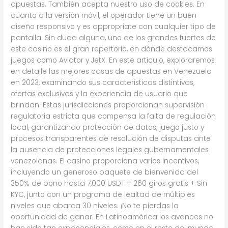
apuestas. También acepta nuestro uso de cookies. En
cuanto a la versión móvil, el operador tiene un buen
diseño responsivo y es appropriate con cualquier tipo de
pantalla. Sin duda alguna, uno de los grandes fuertes de
este casino es el gran repertorio, en dónde destacamos
juegos como Aviator y JetX. En este artículo, exploraremos
en detalle las mejores casas de apuestas en Venezuela
en 2023, examinando sus características distintivas,
ofertas exclusivas y la experiencia de usuario que
brindan. Estas jurisdicciones proporcionan supervisión
regulatoria estricta que compensa la falta de regulación
local, garantizando protección de datos, juego justo y
procesos transparentes de resolución de disputas ante
la ausencia de protecciones legales gubernamentales
venezolanas. El casino proporciona varios incentivos,
incluyendo un generoso paquete de bienvenida del
350% de bono hasta 7,000 USDT + 260 giros gratis + Sin
KYC, junto con un programa de lealtad de múltiples
niveles que abarca 30 niveles. ¡No te pierdas la
oportunidad de ganar. En Latinoamérica los avances no