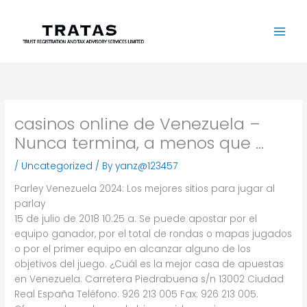
Skip
to
content
casinos online de Venezuela –
Nunca termina, a menos que …
/
Uncategorized
/ By
yanz@123457
Parley Venezuela 2024: Los mejores sitios para jugar al
parlay
15 de julio de 2018 10:25 a. Se puede apostar por el
equipo ganador, por el total de rondas o mapas jugados
o por el primer equipo en alcanzar alguno de los
objetivos del juego. ¿Cuál es la mejor casa de apuestas
en Venezuela. Carretera Piedrabuena s/n 13002 Ciudad
Real España Teléfono: 926 213 005 Fax: 926 213 005.