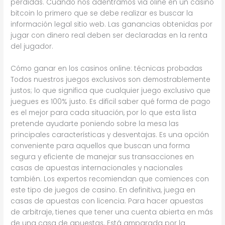
perdidas. Cuando nos adentramos vía oline en un casino
bitcoin lo primero que se debe realizar es buscar la
información legal sitio web. Las ganancias obtenidas por
jugar con dinero real deben ser declaradas en la renta
del jugador.
Cómo ganar en los casinos online: técnicas probadas
Todos nuestros juegos exclusivos son demostrablemente
justos; lo que significa que cualquier juego exclusivo que
juegues es 100% justo. Es difícil saber qué forma de pago
es el mejor para cada situación, por lo que esta lista
pretende ayudarte poniendo sobre la mesa las
principales características y desventajas. Es una opción
conveniente para aquellos que buscan una forma
segura y eficiente de manejar sus transacciones en
casas de apuestas internacionales y nacionales
también. Los expertos recomiendan que comiences con
este tipo de juegos de casino. En definitiva, juega en
casas de apuestas con licencia. Para hacer apuestas
de arbitraje, tienes que tener una cuenta abierta en más
de una casa de apuestas. Está amparada por la