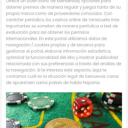
Ofrece un buen bono de bienvenida, opciones para
obtener premios de manera regular y juegos tanto de su
propia marca como de proveedores conocidos. Con
carácter periódico, los casinos online de Venezuela más
importantes se someten de manera periódica a test de
evaluación para así obtener los permisos
internacionales. En este portal utilizamos datos de
navegación / cookies propias y de terceros para
gestionar el portal, elaborar información estadística,
optimizar la funcionalidad del sitio y mostrar publicidad
relacionada con sus preferencias a través del análisis de
la navegación. Si te interesa este aspecto, aquí te
contamos cuál es la situación legal de lasnuevas casas
de apuestaen varios países de habla hispana.