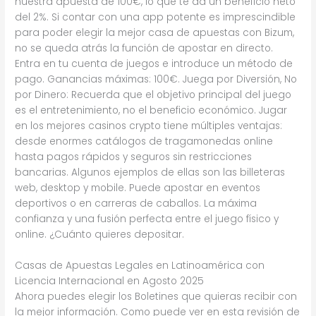
nuestra apuesta de 100€, lo que te da un beneficio neto
del 2%. Si contar con una app potente es imprescindible
para poder elegir la mejor casa de apuestas con Bizum,
no se queda atrás la función de apostar en directo.
Entra en tu cuenta de juegos e introduce un método de
pago. Ganancias máximas: 100€. Juega por Diversión, No
por Dinero: Recuerda que el objetivo principal del juego
es el entretenimiento, no el beneficio económico. Jugar
en los mejores casinos crypto tiene múltiples ventajas:
desde enormes catálogos de tragamonedas online
hasta pagos rápidos y seguros sin restricciones
bancarias. Algunos ejemplos de ellas son las billeteras
web, desktop y mobile. Puede apostar en eventos
deportivos o en carreras de caballos. La máxima
confianza y una fusión perfecta entre el juego físico y
online. ¿Cuánto quieres depositar.
Casas de Apuestas Legales en Latinoamérica con
Licencia Internacional en Agosto 2025
Ahora puedes elegir los Boletines que quieras recibir con
la mejor información. Como puede ver en esta revisión de