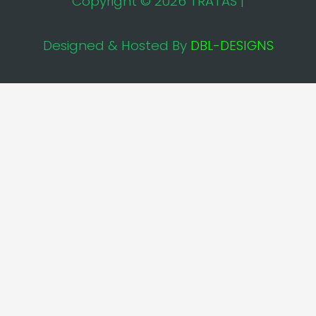
Copyright © 2026 TRATAS |
Designed & Hosted By
DBL-DESIGNS