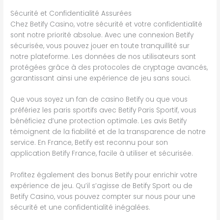
Sécurité et Confidentialité Assurées
Chez Betify Casino, votre sécurité et votre confidentialité
sont notre priorité absolue. Avec une connexion Betify
sécurisée, vous pouvez jouer en toute tranquillité sur
notre plateforme. Les données de nos utilisateurs sont
protégées grâce à des protocoles de cryptage avancés,
garantissant ainsi une expérience de jeu sans souci.
Que vous soyez un fan de casino Betify ou que vous
préfériez les paris sportifs avec Betify Paris Sportif, vous
bénéficiez d’une protection optimale. Les avis Betify
témoignent de la fiabilité et de la transparence de notre
service. En France, Betify est reconnu pour son
application Betify France, facile à utiliser et sécurisée.
Profitez également des bonus Betify pour enrichir votre
expérience de jeu. Qu’il s’agisse de Betify Sport ou de
Betify Casino, vous pouvez compter sur nous pour une
sécurité et une confidentialité inégalées.