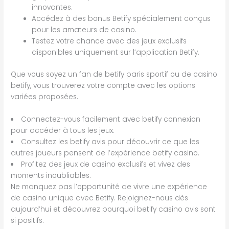
innovantes.
Accédez à des bonus Betify spécialement conçus
pour les amateurs de casino.
Testez votre chance avec des jeux exclusifs
disponibles uniquement sur l’application Betify.
Que vous soyez un fan de betify paris sportif ou de casino
betify, vous trouverez votre compte avec les options
variées proposées.
Connectez-vous facilement avec betify connexion
pour accéder à tous les jeux.
Consultez les betify avis pour découvrir ce que les
autres joueurs pensent de l’expérience betify casino.
Profitez des jeux de casino exclusifs et vivez des
moments inoubliables.
Ne manquez pas l’opportunité de vivre une expérience
de casino unique avec Betify. Rejoignez-nous dès
aujourd’hui et découvrez pourquoi betify casino avis sont
si positifs.