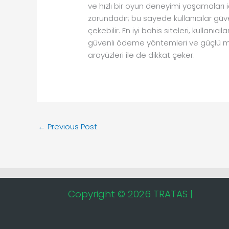
ve hızlı bir oyun deneyimi yaşamaları 
zorundadır; bu sayede kullanıcılar güv
çekebilir. En iyi bahis siteleri, kullanı
güvenli ödeme yöntemleri ve güçlü müş
arayüzleri ile de dikkat çeker.
←
Previous Post
Copyright © 2026 TRATAS |