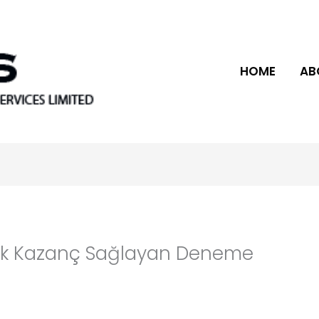
HOME
AB
ksek Kazanç Sağlayan Deneme