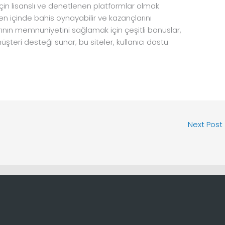
için lisanslı ve denetlenen platformlar olmak
en içinde bahis oynayabilir ve kazançlarını
cılarının memnuniyetini sağlamak için çeşitli bonuslar,
teri desteği sunar; bu siteler, kullanıcı dostu
Next Post