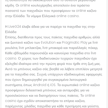
τη δυνατότητα να διεκδικήσουν όσο το δυνατόν μεγαλύτερα
κέρδη. Οι online κουλοχέρηδες αποτελούν ένα τεράστιο
ποσοστό των παιχνιδιών που προσφέρουν τα online καζίνο
στην Ελλάδα. Τα νόμιμα Ελληνικά online casino.
Η LiveG24 έλαβε άδεια για να παρέχει τα παιχνίδια της στην
Ελλάδα
Επίσης, διατίθενται προς τους παίκτες παιχνίδια αριθμών, αλλά
και ζωντανό καζίνο των Evolution και Pragmatic Play με live
ρουλέτα, live μπλακτζακ, live μπακαρά και παραλλαγές πόκερ,
Κάθε εβδομάδα παρουσιάζει και καινούρια παιχνίδια στο live
casino. Ο χώρος των διαδικτυακών τυχερών παιχνιδιών έχει
εξελιχθεί ιδιαίτερα από την πρώτη φορά που ήρθε στη ζωή μας.
Αυτό το μπόνους καζίνο σάς βοηθά να λάβετε επιπλέον μετρητά
για τα παιχνίδια σας. Συχνά, υπάρχουν εξειδικευμένες εφαρμογές
που έχουν δημιουργηθεί για συγκεκριμένα λειτουργικά
συστήματα, όπως Android ή iOS. Τα ευρωπαϊκά online καζίνο
προσφέρουν δελεαστικά μπόνους και ανταμοιβές για να
προσελκύσουν και να διατηρήσουν τους παίκτες. Το online
casino έχει σχεδόν αποκαταστήσει το επίγειο καζίνο,
παρέχοντας χιλιάδες παιχνίδια για κάθε προτίμηση και γούστο,