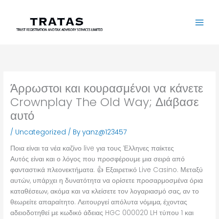
Skip
to
content
Άρρωστοι και κουρασμένοι να κάνετε
Crownplay The Old Way; Διάβασε
αυτό
/
Uncategorized
/ By
yanz@123457
Ποια είναι τα νέα καζίνο live για τους Έλληνες παίκτες
Αυτός είναι και ο λόγος που προσφέρουμε μια σειρά από
φανταστικά πλεονεκτήματα. 👍 Εξαιρετικό Live Casino. Μεταξύ
αυτών, υπάρχει η δυνατότητα να ορίσετε προσαρμοσμένα όρια
καταθέσεων, ακόμα και να κλείσετε τον λογαριασμό σας, αν το
θεωρείτε απαραίτητο. Λειτουργεί απόλυτα νόμιμα, έχοντας
αδειοδοτηθεί με κωδικό άδειας HGC 000020 LH τύπου 1 και