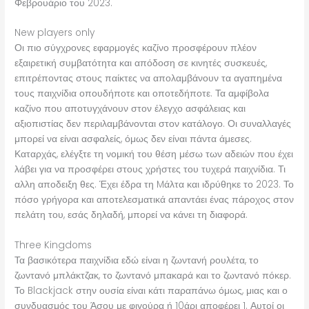
Φεβρουάριο του 2023.
New players only
Οι πιο σύγχρονες εφαρμογές καζίνο προσφέρουν πλέον
εξαιρετική συμβατότητα και απόδοση σε κινητές συσκευές,
επιτρέποντας στους παίκτες να απολαμβάνουν τα αγαπημένα
τους παιχνίδια οπουδήποτε και οποτεδήποτε. Τα αμφίβολα
καζίνο που αποτυγχάνουν στον έλεγχο ασφάλειας και
αξιοπιστίας δεν περιλαμβάνονται στον κατάλογο. Οι συναλλαγές
μπορεί να είναι ασφαλείς, όμως δεν είναι πάντα άμεσες.
Καταρχάς, ελέγξτε τη νομική του θέση μέσω των αδειών που έχει
λάβει για να προσφέρει στους χρήστες του τυχερά παιχνίδια. Τι
αλλη αποδειξη θες. Έχει έδρα τη Mάλτα και ιδρύθηκε το 2023. Το
πόσο γρήγορα και αποτελεσματικά απαντάει ένας πάροχος στον
πελάτη του, εσάς δηλαδή, μπορεί να κάνει τη διαφορά.
Three Kingdoms
Τα βασικότερα παιχνίδια εδώ είναι η ζωντανή ρουλέτα, το
ζωντανό μπλάκτζακ, το ζωντανό μπακαρά και το ζωντανό πόκερ.
Το Blackjack στην ουσία είναι κάτι παραπάνω όμως, μιας και ο
συνδυασμός του Άσου με φιγούρα ή 10άρι αποφέρει 1. Αυτοί οι