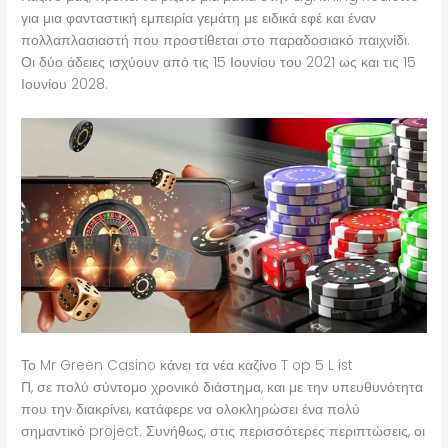
για μια φανταστική εμπειρία γεμάτη με ειδικά εφέ και έναν
πολλαπλασιαστή που προστίθεται στο παραδοσιακό παιχνίδι.
Οι δύο άδειες ισχύουν από τις 15 Ιουνίου του 2021 ως και τις 15
Ιουνίου 2028.
Το Mr Green Casino κάνει τα νέα καζίνο T op 5 L ist
Π, σε πολύ σύντομο χρονικό διάστημα, και με την υπευθυνότητα
που την διακρίνει, κατάφερε να ολοκληρώσει ένα πολύ
σημαντικό project. Συνήθως, στις περισσότερες περιπτώσεις, οι