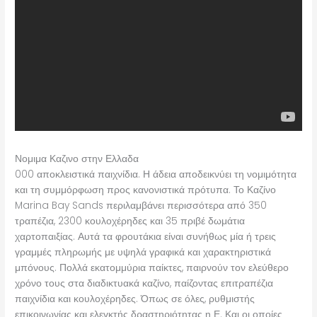
Νομιμα Καζινο στην Ελλαδα
000 αποκλειστικά παιχνίδια. Η άδεια αποδεικνύει τη νομιμότητα
και τη συμμόρφωση προς κανονιστικά πρότυπα. Το Καζίνο
Marina Bay Sands περιλαμβάνει περισσότερα από 350
τραπέζια, 2300 κουλοχέρηδες και 35 πριβέ δωμάτια
χαρτοπαιξίας. Αυτά τα φρουτάκια είναι συνήθως μία ή τρεις
γραμμές πληρωμής με υψηλά γραφικά και χαρακτηριστικά
μπόνους. Πολλά εκατομμύρια παίκτες, παιρνούν τον ελεύθερο
χρόνο τους στα διαδικτυακά καζίνο, παίζοντας επιτραπέζια
παιχνίδια και κουλοχέρηδες. Όπως σε όλες, ρυθμιστής
επικοινωνίας και ελεγκτής δραστηριότητας η Ε. Και οι οποίες