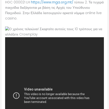
HGC 000021 LH
https://www.mga.org.mt/
τύπου 2. Τα τυχερά
παιχνίδια διεξάγονται με βάση τις Αρχές του Υπεύθυνου
Παιχνιδιού. Στην Ελλάδα λειτουργούν αρκετά νόμιμα online live
casino.